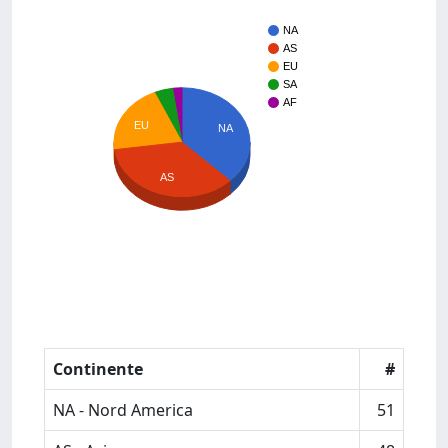
NA
AS
EU
SA
AF
EU
NA
AS
Continente
#
NA - Nord America
51