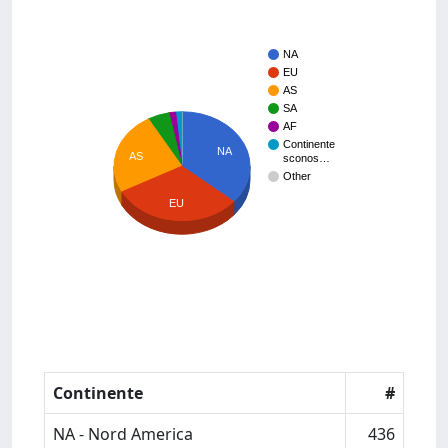
NA
EU
AS
SA
AF
Continente
NA
AS
sconos…
Other
EU
Continente
#
NA - Nord America
436