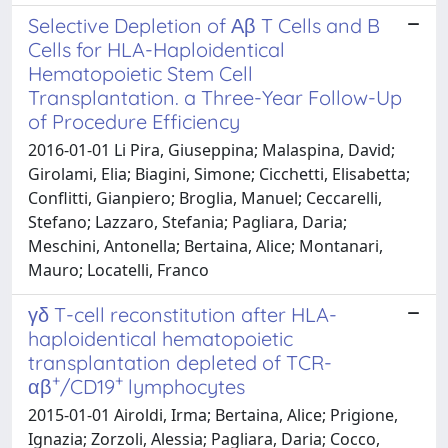
Selective Depletion of Αβ T Cells and B
Cells for HLA-Haploidentical
Hematopoietic Stem Cell
Transplantation. a Three-Year Follow-Up
of Procedure Efficiency
2016-01-01 Li Pira, Giuseppina; Malaspina, David;
Girolami, Elia; Biagini, Simone; Cicchetti, Elisabetta;
Conflitti, Gianpiero; Broglia, Manuel; Ceccarelli,
Stefano; Lazzaro, Stefania; Pagliara, Daria;
Meschini, Antonella; Bertaina, Alice; Montanari,
Mauro; Locatelli, Franco
γδ T-cell reconstitution after HLA-
haploidentical hematopoietic
transplantation depleted of TCR-
+
+
αβ
/CD19
lymphocytes
2015-01-01 Airoldi, Irma; Bertaina, Alice; Prigione,
Ignazia; Zorzoli, Alessia; Pagliara, Daria; Cocco,