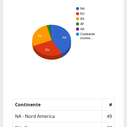
NA
EU
AS
AF
SA
Continente
AS
NA
sconos…
EU
Continente
#
NA - Nord America
49