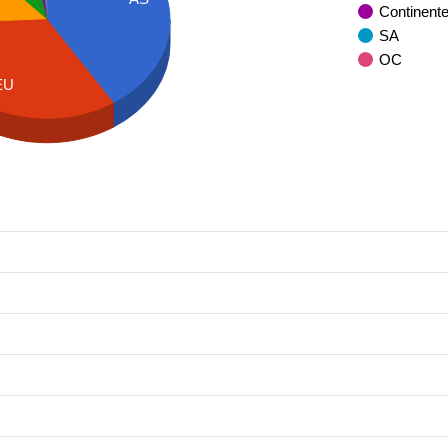
Continent
SA
OC
EU