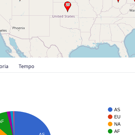
oria
Tempo
AS
EU
AF
NA
AF
AS