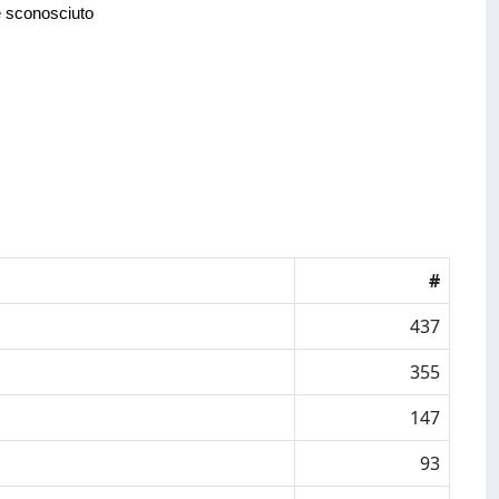
e sconosciuto
#
437
355
147
93