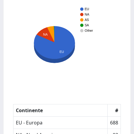
EU
NA
AS
SA
Other
NA
EU
Continente
#
EU - Europa
688