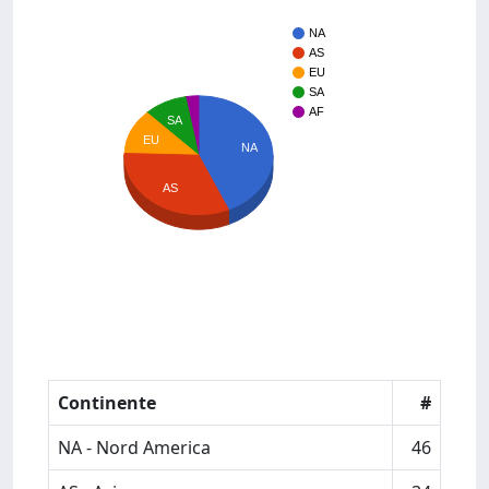
NA
AS
EU
SA
AF
SA
EU
NA
AS
Continente
#
NA - Nord America
46