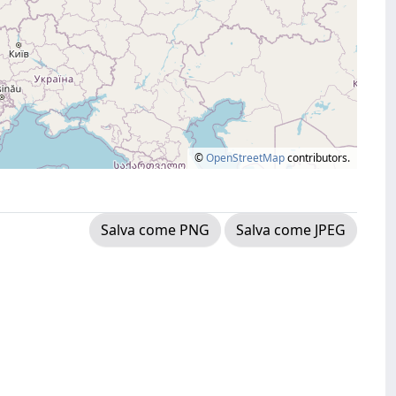
©
OpenStreetMap
contributors.
Salva come PNG
Salva come JPEG