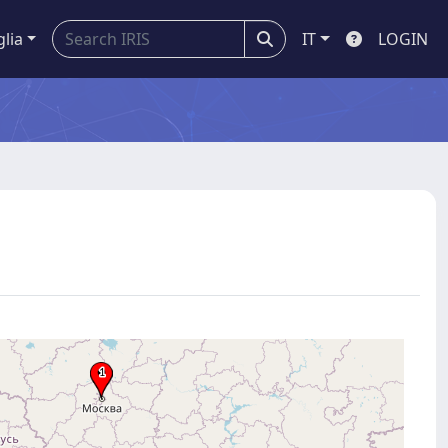
glia
IT
LOGIN