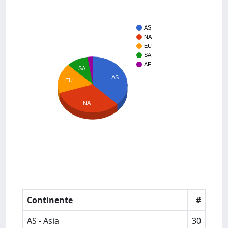
AS
NA
EU
SA
AF
SA
AS
EU
NA
Continente
#
AS - Asia
30