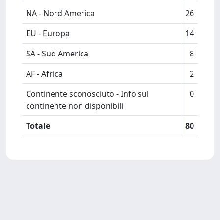
NA - Nord America
26
EU - Europa
14
SA - Sud America
8
AF - Africa
2
Continente sconosciuto - Info sul
0
continente non disponibili
Totale
80
Powered by
IRIS
-
about IRIS
-
Utilizzo dei cookie
Copyright © 2026