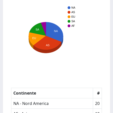
NA
AS
EU
SA
AF
SA
NA
EU
AS
Continente
#
NA - Nord America
20