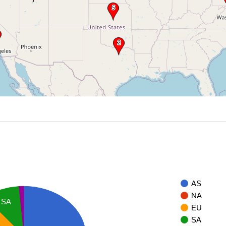
AS
NA
SA
EU
SA