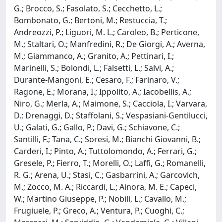
G.; Brocco, S.; Fasolato, S.; Cecchetto, L.;
Bombonato, G.; Bertoni, M.; Restuccia, T.;
Andreozzi, P.; Liguori, M. L.; Caroleo, B.; Perticone,
M.; Staltari, O.; Manfredini, R.; De Giorgi, A.; Averna,
M.; Giammanco, A.; Granito, A.; Pettinari, I.;
Marinelli, S.; Bolondi, L.; Falsetti, L.; Salvi, A.;
Durante-Mangoni, E.; Cesaro, F.; Farinaro, V.;
Ragone, E.; Morana, I.; Ippolito, A.; Iacobellis, A.;
Niro, G.; Merla, A.; Maimone, S.; Cacciola, I.; Varvara,
D.; Drenaggi, D.; Staffolani, S.; Vespasiani-Gentilucci,
U.; Galati, G.; Gallo, P.; Davi, G.; Schiavone, C.;
Santilli, F.; Tana, C.; Soresi, M.; Bianchi Giovanni, B.;
Carderi, I.; Pinto, A.; Tuttolomondo, A.; Ferrari, G.;
Gresele, P.; Fierro, T.; Morelli, O.; Laffi, G.; Romanelli,
R. G.; Arena, U.; Stasi, C.; Gasbarrini, A.; Garcovich,
M.; Zocco, M. A.; Riccardi, L.; Ainora, M. E.; Capeci,
W.; Martino Giuseppe, P.; Nobili, L.; Cavallo, M.;
Frugiuele, P.; Greco, A.; Ventura, P.; Cuoghi, C.;