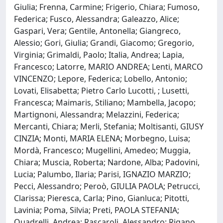
Giulia; Frenna, Carmine; Frigerio, Chiara; Fumoso,
Federica; Fusco, Alessandra; Galeazzo, Alice;
Gaspari, Vera; Gentile, Antonella; Giangreco,
Alessio; Gori, Giulia; Grandi, Giacomo; Gregorio,
Virginia; Grimaldi, Paolo; Italia, Andrea; Lapia,
Francesco; Latorre, MARIO ANDREA; Lenti, MARCO
VINCENZO; Lepore, Federica; Lobello, Antonio;
Lovati, Elisabetta; Pietro Carlo Lucotti, ; Lusetti,
Francesca; Maimaris, Stiliano; Mambella, Jacopo;
Martignoni, Alessandra; Melazzini, Federica;
Mercanti, Chiara; Merli, Stefania; Moltisanti, GIUSY
CINZIA; Monti, MARIA ELENA; Morbegno, Luisa;
Mordà, Francesco; Mugellini, Amedeo; Muggia,
Chiara; Muscia, Roberta; Nardone, Alba; Padovini,
Lucia; Palumbo, Ilaria; Parisi, IGNAZIO MARZIO;
Pecci, Alessandro; Peroò, GIULIA PAOLA; Petrucci,
Clarissa; Pieresca, Carla; Pino, Gianluca; Pitotti,
Lavinia; Poma, Silvia; Preti, PAOLA STEFANIA;
Quadrelli, Andrea; Rascaroli, Alessandro; Rigano,