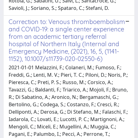
Rotola, G.; Sabatini, U.; Salvi, L.; Santacroce, G.;
Savioli, J.; Soriano, S.; Spataro, C.; Stefani, D.
Correction to: Venous thromboembolism
and COVID-19: a single center experience
from an academic tertiary referral
hospital of Northern Italy (Internal and
Emergency Medicine, (2021), 16, 5, (1141-
1152), 10.1007/s11739-020-02550-6)
2021-01-01 Melazzini, F.; Colaneri, M.; Fumoso, F.;
Freddi, G.; Lenti, M. V.; Pieri, T. C.; Piloni, D.; Noris, P.;
Pieresca, C.; Preti, P. S.; Russo, M.; Corsico, A.;
Tavazzi, G.; Baldanti, F.; Triarico, A.; Mojoli, F.; Bruno,
R.; Di Sabatino, A.; Aronico, N.; Bergamaschi, G.;
Bertolino, G.; Codega, S.; Costanzo, F.; Cresci, R.;
Delliponti, A.; Derosa, G.; Di Stefano, M.; Falaschi, F.;
Iadarola, C.; Lovati, E.; Lucotti, P. C.; Martignoni, A.;
Mengoli, C.; Miceli, E.; Mugellini, A.; Muggia, C.;
Pagani, E.; Palumbo, I.; Pecci, A.; Perrone, T.;