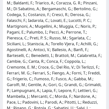
M.; Baldanti, F.; Triarico, A.; Corazza, G. R.; Pinzani,
M.; Di Sabatino, A.; Bergamaschi, G.; Bertolino, G.;
Codega, S.; Costanzo, F.; Cresci, R.; Derosa, G.;
Falaschi, F.; Iadarola, C.; Lovati, E.; Lucotti, P. C.;
Martignoni, A.; Mugellini, A.; Muggia, C.; Noris, P.;
Pagani, E.; Palumbo, I.; Pecci, A.; Perrone, T.;
Pieresca, C.; Preti, P. S.; Russo, M.; Sgarlata, C.;
Siciliani, L.; Staniscia, A.; Torello Vjera, F.; Achilli, G.;
Agostinelli, A.; Antoci, V.; Ballesio, A.; Banfi, F.;
Barteselli, C.; Benedetti, I.; Brattoli, M.; Calabretta, F.;
Cambie, G.; Canta, R.; Conca, F.; Coppola, L.;
Cremonte, E. M.; Croce, G.; Del Rio, V.; Di Terlizzi, F.;
Ferrari, M. G.; Ferrari, S.; Fiengo, A.; Forni, T.; Freddi,
G.; Frigerio, C.; Fumoso, F.; Fusco, A.; Gabba, M.;
Garolfi, M.; Gentile, A.; Gori, G.; Grandi, G.; Grimaldi,
P.; Lampugnani, A.; Lapia, F.; Lepore, F.; Lettieri, G.;
Mambella, J.; Mercanti, C.; Morda, F.; Nardone, A.;
Pace, L.; Padovini, L.; Parodi, A.; Pitotti, L.; Reduzzi,
M.; Rigano, G.; Rotola, G.; Sabatini, U.; Salvi, L.;