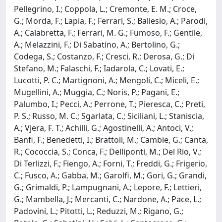
Pellegrino, I.; Coppola, L.; Cremonte, E. M.; Croce,
G.; Morda, F.; Lapia, F.; Ferrari, S.; Ballesio, A.; Parodi,
A.; Calabretta, F.; Ferrari, M. G.; Fumoso, F.; Gentile,
A.; Melazzini, F.; Di Sabatino, A.; Bertolino, G.;
Codega, S.; Costanzo, F.; Cresci, R.; Derosa, G.; Di
Stefano, M.; Falaschi, F.; Iadarola, C.; Lovati, E.;
Lucotti, P. C.; Martignoni, A.; Mengoli, C.; Miceli, E.;
Mugellini, A.; Muggia, C.; Noris, P.; Pagani, E.;
Palumbo, I.; Pecci, A.; Perrone, T.; Pieresca, C.; Preti,
P. S.; Russo, M. C.; Sgarlata, C.; Siciliani, L.; Staniscia,
A.; Vjera, F. T.; Achilli, G.; Agostinelli, A.; Antoci, V.;
Banfi, F.; Benedetti, I.; Brattoli, M.; Cambie, G.; Canta,
R.; Cococcia, S.; Conca, F.; Delliponti, M.; Del Rio, V.;
Di Terlizzi, F.; Fiengo, A.; Forni, T.; Freddi, G.; Frigerio,
C.; Fusco, A.; Gabba, M.; Garolfi, M.; Gori, G.; Grandi,
G.; Grimaldi, P.; Lampugnani, A.; Lepore, F.; Lettieri,
G.; Mambella, J.; Mercanti, C.; Nardone, A.; Pace, L.;
Padovini, L.; Pitotti, L.; Reduzzi, M.; Rigano, G.;