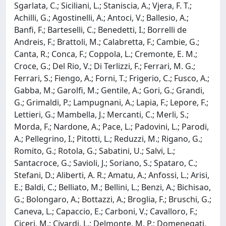
Sgarlata, C.; Siciliani, L.; Staniscia, A.; Vjera, F. T.;
Achilli, G.; Agostinelli, A.; Antoci, V.; Ballesio, A.;
Banfi, F.; Barteselli, C.; Benedetti, I.; Borrelli de
Andreis, F.; Brattoli, M.; Calabretta, F.; Cambie, G.;
Canta, R.; Conca, F.; Coppola, L.; Cremonte, E. M.;
Croce, G.; Del Rio, V.; Di Terlizzi, F.; Ferrari, M. G.;
Ferrari, S.; Fiengo, A.; Forni, T.; Frigerio, C.; Fusco, A.;
Gabba, M.; Garolfi, M.; Gentile, A.; Gori, G.; Grandi,
G.; Grimaldi, P.; Lampugnani, A.; Lapia, F.; Lepore, F.;
Lettieri, G.; Mambella, J.; Mercanti, C.; Merli, S.;
Morda, F.; Nardone, A.; Pace, L.; Padovini, L.; Parodi,
A.; Pellegrino, I.; Pitotti, L.; Reduzzi, M.; Rigano, G.;
Romito, G.; Rotola, G.; Sabatini, U.; Salvi, L.;
Santacroce, G.; Savioli, J.; Soriano, S.; Spataro, C.;
Stefani, D.; Aliberti, A. R.; Amatu, A.; Anfossi, L.; Arisi,
E.; Baldi, C.; Belliato, M.; Bellini, L.; Benzi, A.; Bichisao,
G.; Bolongaro, A.; Bottazzi, A.; Broglia, F.; Bruschi, G.;
Caneva, L.; Capaccio, E.; Carboni, V.; Cavalloro, F.;
Ciceri, M.; Civardi, L.; Delmonte, M. P.; Domenegati,