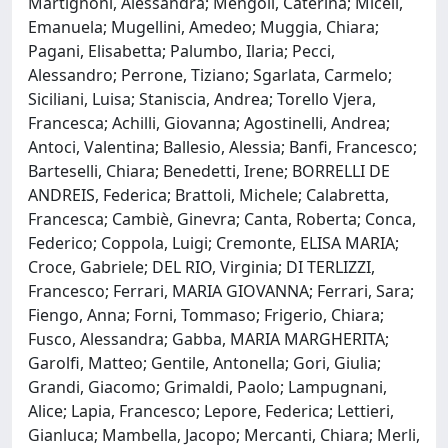
Martignoni, Alessandra; Mengoli, Caterina; Miceli,
Emanuela; Mugellini, Amedeo; Muggia, Chiara;
Pagani, Elisabetta; Palumbo, Ilaria; Pecci,
Alessandro; Perrone, Tiziano; Sgarlata, Carmelo;
Siciliani, Luisa; Staniscia, Andrea; Torello Vjera,
Francesca; Achilli, Giovanna; Agostinelli, Andrea;
Antoci, Valentina; Ballesio, Alessia; Banfi, Francesco;
Barteselli, Chiara; Benedetti, Irene; BORRELLI DE
ANDREIS, Federica; Brattoli, Michele; Calabretta,
Francesca; Cambiè, Ginevra; Canta, Roberta; Conca,
Federico; Coppola, Luigi; Cremonte, ELISA MARIA;
Croce, Gabriele; DEL RIO, Virginia; DI TERLIZZI,
Francesco; Ferrari, MARIA GIOVANNA; Ferrari, Sara;
Fiengo, Anna; Forni, Tommaso; Frigerio, Chiara;
Fusco, Alessandra; Gabba, MARIA MARGHERITA;
Garolfi, Matteo; Gentile, Antonella; Gori, Giulia;
Grandi, Giacomo; Grimaldi, Paolo; Lampugnani,
Alice; Lapia, Francesco; Lepore, Federica; Lettieri,
Gianluca; Mambella, Jacopo; Mercanti, Chiara; Merli,