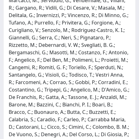
Marcacci, M.; Serviddio, G.; Vendemiale, G.; Villani,
R.; Gargano, R.; Vidili, G.; Di Cesare, V.; Masala, M.;
Delitala, G.; Invernizzi, P.; Vincenzo, R.; Di Minno, G.;
Tufano, A.; Purrello, F.; Privitera, G.; Forgione, A.;
Curigliano, V.; Senzolo, M.; Rodriguez-Castro, K. I.;
Giannelli, G.; Serra, C.; Neri, S.; Pignataro, P.;
Rizzetto, M.; Debernardi, V. W.; Svegliati, B. G.;
Bergamaschi, G.; Masotti, M.; Costanzo, F.; Antonio,
F.; Angelico, F.; Del Ben, M.; Polimeni, L.; Proietti, M.;
Cangemi, R.; Romiti, G. F.; Toriello, F.; Sperduti, N.;
Santangelo, G.; Visioli, G.; Todisco, T.; Vestri Anna,
R.; Farcomeni, A.; Corrao, S.; Gobbi, P.; Corradini, E.;
Costantino, G.; Tripepi, G.; Angelico, M.; D'Amico, G.;
De Franchis, R.; Gatta, A.; Tassone, E. J.; Anzaldi, M.;
Barone, M.; Bazzini, C.; Bianchi, P. I.; Boari, B.;
Bracco, C.; Buonauro, A.; Butta, C.; Buzzetti, E.;
Calabria, S.; Caradio, F.; Carleo, P.; Carrabba Maria,
D.; Castorani, L.; Cicco, S.; Cimini, C.; Colombo, B. M.;
De Vuono, S.; Denegri, A.; Del Corso, L.; Di Giosia, P.;