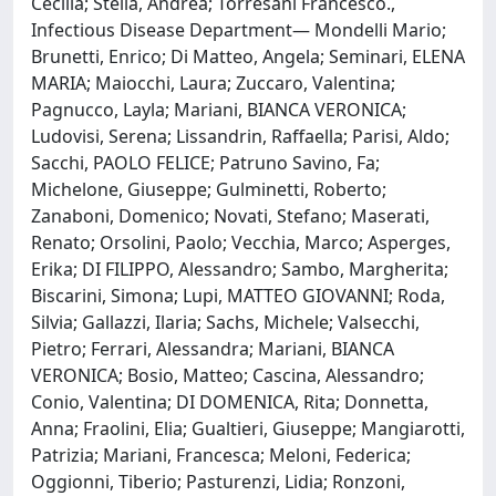
Cecilia; Stella, Andrea; Torresani Francesco.,
Infectious Disease Department— Mondelli Mario;
Brunetti, Enrico; Di Matteo, Angela; Seminari, ELENA
MARIA; Maiocchi, Laura; Zuccaro, Valentina;
Pagnucco, Layla; Mariani, BIANCA VERONICA;
Ludovisi, Serena; Lissandrin, Raffaella; Parisi, Aldo;
Sacchi, PAOLO FELICE; Patruno Savino, Fa;
Michelone, Giuseppe; Gulminetti, Roberto;
Zanaboni, Domenico; Novati, Stefano; Maserati,
Renato; Orsolini, Paolo; Vecchia, Marco; Asperges,
Erika; DI FILIPPO, Alessandro; Sambo, Margherita;
Biscarini, Simona; Lupi, MATTEO GIOVANNI; Roda,
Silvia; Gallazzi, Ilaria; Sachs, Michele; Valsecchi,
Pietro; Ferrari, Alessandra; Mariani, BIANCA
VERONICA; Bosio, Matteo; Cascina, Alessandro;
Conio, Valentina; DI DOMENICA, Rita; Donnetta,
Anna; Fraolini, Elia; Gualtieri, Giuseppe; Mangiarotti,
Patrizia; Mariani, Francesca; Meloni, Federica;
Oggionni, Tiberio; Pasturenzi, Lidia; Ronzoni,