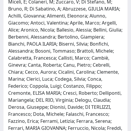
Miceli, E; Colaneri, M; Zuccaro, V; Di Stefano, M;
Bruno, R; Di Sabatino, A; Abruzzese, GIULIA MARIA;
Achilli, Giovanna; Alimenti, Eleonora; Alunno,
Giacomo; Antoci, Valentina; Aprile, Marco; Argelli,
Alice; Aronico, Nicola; Ballesio, Alessia; Bellini, Giulia;
Berbenni, Alessandra; Bertolino, Giampiera;
Bianchi, PAOLA ILARIA; Biserni, Silvia; Bonfichi,
Alessandra; Bosoni, Tommaso; Brattoli, Michele;
Calabretta, Francesca; Callisti, Marco; Cambiè,
Ginevra; Canta, Roberta; Canu, Pietro; Cebrelli,
Chiara; Cecco, Aurora; Cicalini, Carolina; Clemente,
Marina; Clerici, Luca; Codega, Silvia; Conca,
Federico; Coppola, Luigi; Costanzo, Filippo;
Cremonte, ELISA MARIA; Cresci, Roberto; Delliponti,
Mariangela; DEL RIO, Virginia; Delogu, Claudia;
Derosa, Giuseppe; Dionisi, Davide; DI TERLIZZI,
Francesco; Dota, Michele; Falaschi, Francesco;
Fazzino, Erica; Ferrami, Letizia; Ferrara, Serena;
Ferrari, MARIA GIOVANNA; Ferruccio, Nicola; Freddi,