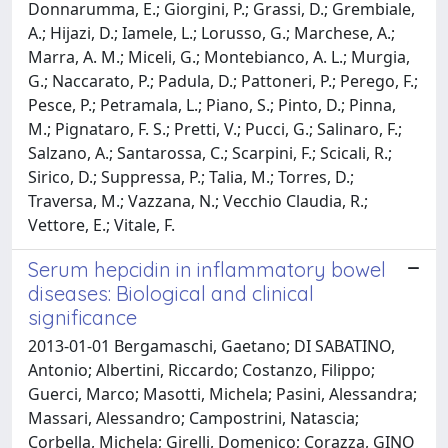
Donnarumma, E.; Giorgini, P.; Grassi, D.; Grembiale,
A.; Hijazi, D.; Iamele, L.; Lorusso, G.; Marchese, A.;
Marra, A. M.; Miceli, G.; Montebianco, A. L.; Murgia,
G.; Naccarato, P.; Padula, D.; Pattoneri, P.; Perego, F.;
Pesce, P.; Petramala, L.; Piano, S.; Pinto, D.; Pinna,
M.; Pignataro, F. S.; Pretti, V.; Pucci, G.; Salinaro, F.;
Salzano, A.; Santarossa, C.; Scarpini, F.; Scicali, R.;
Sirico, D.; Suppressa, P.; Talia, M.; Torres, D.;
Traversa, M.; Vazzana, N.; Vecchio Claudia, R.;
Vettore, E.; Vitale, F.
Serum hepcidin in inflammatory bowel
diseases: Biological and clinical
significance
2013-01-01 Bergamaschi, Gaetano; DI SABATINO,
Antonio; Albertini, Riccardo; Costanzo, Filippo;
Guerci, Marco; Masotti, Michela; Pasini, Alessandra;
Massari, Alessandro; Campostrini, Natascia;
Corbella, Michela; Girelli, Domenico; Corazza, GINO