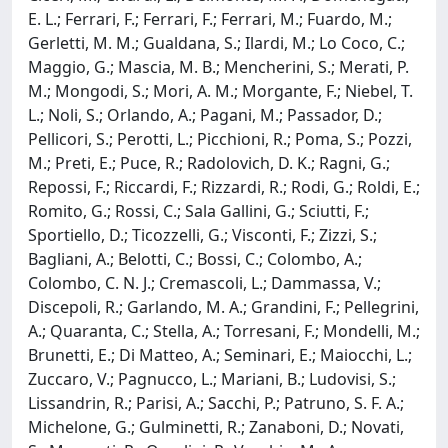
E. L.; Ferrari, F.; Ferrari, F.; Ferrari, M.; Fuardo, M.;
Gerletti, M. M.; Gualdana, S.; Ilardi, M.; Lo Coco, C.;
Maggio, G.; Mascia, M. B.; Mencherini, S.; Merati, P.
M.; Mongodi, S.; Mori, A. M.; Morgante, F.; Niebel, T.
L.; Noli, S.; Orlando, A.; Pagani, M.; Passador, D.;
Pellicori, S.; Perotti, L.; Picchioni, R.; Poma, S.; Pozzi,
M.; Preti, E.; Puce, R.; Radolovich, D. K.; Ragni, G.;
Repossi, F.; Riccardi, F.; Rizzardi, R.; Rodi, G.; Roldi, E.;
Romito, G.; Rossi, C.; Sala Gallini, G.; Sciutti, F.;
Sportiello, D.; Ticozzelli, G.; Visconti, F.; Zizzi, S.;
Bagliani, A.; Belotti, C.; Bossi, C.; Colombo, A.;
Colombo, C. N. J.; Cremascoli, L.; Dammassa, V.;
Discepoli, R.; Garlando, M. A.; Grandini, F.; Pellegrini,
A.; Quaranta, C.; Stella, A.; Torresani, F.; Mondelli, M.;
Brunetti, E.; Di Matteo, A.; Seminari, E.; Maiocchi, L.;
Zuccaro, V.; Pagnucco, L.; Mariani, B.; Ludovisi, S.;
Lissandrin, R.; Parisi, A.; Sacchi, P.; Patruno, S. F. A.;
Michelone, G.; Gulminetti, R.; Zanaboni, D.; Novati,