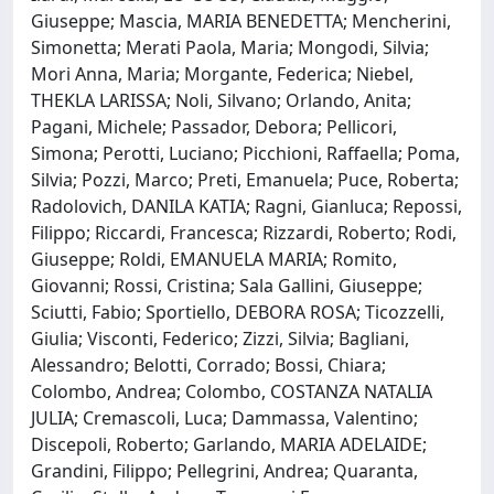
Giuseppe; Mascia, MARIA BENEDETTA; Mencherini,
Simonetta; Merati Paola, Maria; Mongodi, Silvia;
Mori Anna, Maria; Morgante, Federica; Niebel,
THEKLA LARISSA; Noli, Silvano; Orlando, Anita;
Pagani, Michele; Passador, Debora; Pellicori,
Simona; Perotti, Luciano; Picchioni, Raffaella; Poma,
Silvia; Pozzi, Marco; Preti, Emanuela; Puce, Roberta;
Radolovich, DANILA KATIA; Ragni, Gianluca; Repossi,
Filippo; Riccardi, Francesca; Rizzardi, Roberto; Rodi,
Giuseppe; Roldi, EMANUELA MARIA; Romito,
Giovanni; Rossi, Cristina; Sala Gallini, Giuseppe;
Sciutti, Fabio; Sportiello, DEBORA ROSA; Ticozzelli,
Giulia; Visconti, Federico; Zizzi, Silvia; Bagliani,
Alessandro; Belotti, Corrado; Bossi, Chiara;
Colombo, Andrea; Colombo, COSTANZA NATALIA
JULIA; Cremascoli, Luca; Dammassa, Valentino;
Discepoli, Roberto; Garlando, MARIA ADELAIDE;
Grandini, Filippo; Pellegrini, Andrea; Quaranta,