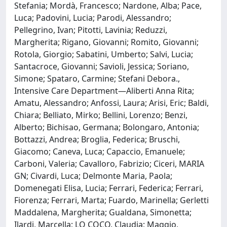
Stefania; Mordà, Francesco; Nardone, Alba; Pace,
Luca; Padovini, Lucia; Parodi, Alessandro;
Pellegrino, Ivan; Pitotti, Lavinia; Reduzzi,
Margherita; Rigano, Giovanni; Romito, Giovanni;
Rotola, Giorgio; Sabatini, Umberto; Salvi, Lucia;
Santacroce, Giovanni; Savioli, Jessica; Soriano,
Simone; Spataro, Carmine; Stefani Debora.,
Intensive Care Department—Aliberti Anna Rita;
Amatu, Alessandro; Anfossi, Laura; Arisi, Eric; Baldi,
Chiara; Belliato, Mirko; Bellini, Lorenzo; Benzi,
Alberto; Bichisao, Germana; Bolongaro, Antonia;
Bottazzi, Andrea; Broglia, Federica; Bruschi,
Giacomo; Caneva, Luca; Capaccio, Emanuele;
Carboni, Valeria; Cavalloro, Fabrizio; Ciceri, MARIA
GN; Civardi, Luca; Delmonte Maria, Paola;
Domenegati Elisa, Lucia; Ferrari, Federica; Ferrari,
Fiorenza; Ferrari, Marta; Fuardo, Marinella; Gerletti
Maddalena, Margherita; Gualdana, Simonetta;
Ilardi, Marcella; LO COCO, Claudia; Maggio,