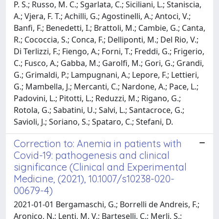
P. S.; Russo, M. C.; Sgarlata, C.; Siciliani, L.; Staniscia,
A.; Vjera, F. T.; Achilli, G.; Agostinelli, A.; Antoci, V.;
Banfi, F.; Benedetti, I.; Brattoli, M.; Cambie, G.; Canta,
R.; Cococcia, S.; Conca, F.; Delliponti, M.; Del Rio, V.;
Di Terlizzi, F.; Fiengo, A.; Forni, T.; Freddi, G.; Frigerio,
C.; Fusco, A.; Gabba, M.; Garolfi, M.; Gori, G.; Grandi,
G.; Grimaldi, P.; Lampugnani, A.; Lepore, F.; Lettieri,
G.; Mambella, J.; Mercanti, C.; Nardone, A.; Pace, L.;
Padovini, L.; Pitotti, L.; Reduzzi, M.; Rigano, G.;
Rotola, G.; Sabatini, U.; Salvi, L.; Santacroce, G.;
Savioli, J.; Soriano, S.; Spataro, C.; Stefani, D.
Correction to: Anemia in patients with
Covid-19: pathogenesis and clinical
significance (Clinical and Experimental
Medicine, (2021), 10.1007/s10238-020-
00679-4)
2021-01-01 Bergamaschi, G.; Borrelli de Andreis, F.;
Aronico, N.; Lenti, M. V.; Barteselli, C.; Merli, S.;