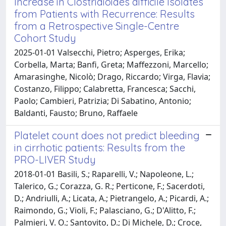
Increase in Clostridioides difficile Isolates
from Patients with Recurrence: Results
from a Retrospective Single-Centre
Cohort Study
2025-01-01 Valsecchi, Pietro; Asperges, Erika;
Corbella, Marta; Banfi, Greta; Maffezzoni, Marcello;
Amarasinghe, Nicolò; Drago, Riccardo; Virga, Flavia;
Costanzo, Filippo; Calabretta, Francesca; Sacchi,
Paolo; Cambieri, Patrizia; Di Sabatino, Antonio;
Baldanti, Fausto; Bruno, Raffaele
Platelet count does not predict bleeding
in cirrhotic patients: Results from the
PRO-LIVER Study
2018-01-01 Basili, S.; Raparelli, V.; Napoleone, L.;
Talerico, G.; Corazza, G. R.; Perticone, F.; Sacerdoti,
D.; Andriulli, A.; Licata, A.; Pietrangelo, A.; Picardi, A.;
Raimondo, G.; Violi, F.; Palasciano, G.; D'Alitto, F.;
Palmieri, V. O.; Santovito, D.; Di Michele, D.; Croce,