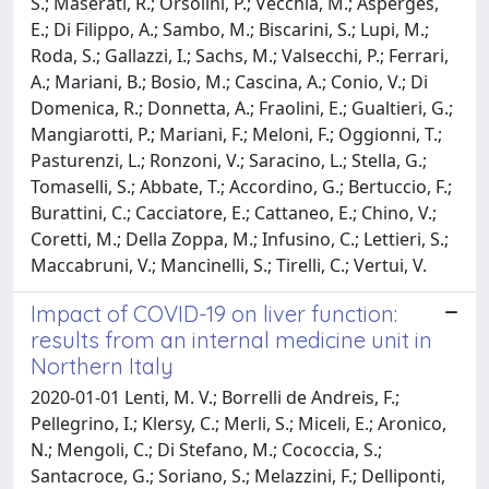
S.; Maserati, R.; Orsolini, P.; Vecchia, M.; Asperges,
E.; Di Filippo, A.; Sambo, M.; Biscarini, S.; Lupi, M.;
Roda, S.; Gallazzi, I.; Sachs, M.; Valsecchi, P.; Ferrari,
A.; Mariani, B.; Bosio, M.; Cascina, A.; Conio, V.; Di
Domenica, R.; Donnetta, A.; Fraolini, E.; Gualtieri, G.;
Mangiarotti, P.; Mariani, F.; Meloni, F.; Oggionni, T.;
Pasturenzi, L.; Ronzoni, V.; Saracino, L.; Stella, G.;
Tomaselli, S.; Abbate, T.; Accordino, G.; Bertuccio, F.;
Burattini, C.; Cacciatore, E.; Cattaneo, E.; Chino, V.;
Coretti, M.; Della Zoppa, M.; Infusino, C.; Lettieri, S.;
Maccabruni, V.; Mancinelli, S.; Tirelli, C.; Vertui, V.
Impact of COVID-19 on liver function:
results from an internal medicine unit in
Northern Italy
2020-01-01 Lenti, M. V.; Borrelli de Andreis, F.;
Pellegrino, I.; Klersy, C.; Merli, S.; Miceli, E.; Aronico,
N.; Mengoli, C.; Di Stefano, M.; Cococcia, S.;
Santacroce, G.; Soriano, S.; Melazzini, F.; Delliponti,