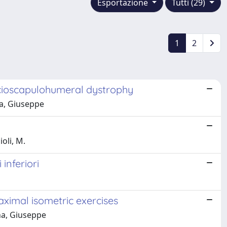
Esportazione
Tutti (29)
1
2
acioscapulohumeral dystrophy
ona, Giuseppe
oli, M.
inferiori
aximal isometric exercises
ona, Giuseppe