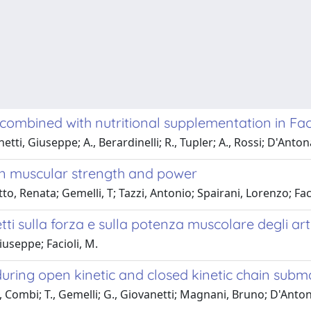
 combined with nutritional supplementation in F
tti, Giuseppe; A., Berardinelli; R., Tupler; A., Rossi; D'Ant
 on muscular strength and power
, Renata; Gemelli, T; Tazzi, Antonio; Spairani, Lorenzo; Faci
i sulla forza e sulla potenza muscolare degli arti 
iuseppe; Facioli, M.
uring open kinetic and closed kinetic chain subm
., Combi; T., Gemelli; G., Giovanetti; Magnani, Bruno; D'Ant