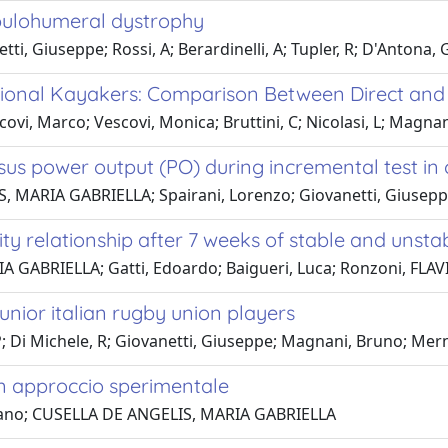
apulohumeral dystrophy
ti, Giuseppe; Rossi, A; Berardinelli, A; Tupler, R; D'Antona,
tional Kayakers: Comparison Between Direct and
scovi, Marco; Vescovi, Monica; Bruttini, C; Nicolasi, L; Magna
s power output (PO) during incremental test in c
LIS, MARIA GABRIELLA; Spairani, Lorenzo; Giovanetti, Giusep
ity relationship after 7 weeks of stable and unstab
GABRIELLA; Gatti, Edoardo; Baigueri, Luca; Ronzoni, FLAVI
unior italian rugby union players
; Di Michele, R; Giovanetti, Giuseppe; Magnani, Bruno; Merni, F
 un approccio sperimentale
iziano; CUSELLA DE ANGELIS, MARIA GABRIELLA