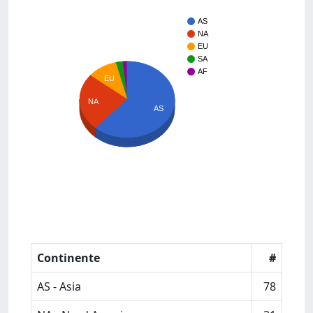
AS
NA
EU
SA
AF
EU
NA
AS
Continente
#
AS - Asia
78