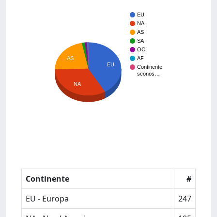
EU
NA
AS
SA
OC
AS
AF
EU
Continente
sconos…
NA
Continente
#
EU - Europa
247