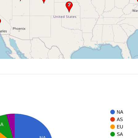
NA
AS
SA
EU
SA
NA