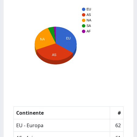
EU
AS
NA
SA
AF
EU
NA
AS
Continente
#
EU - Europa
62