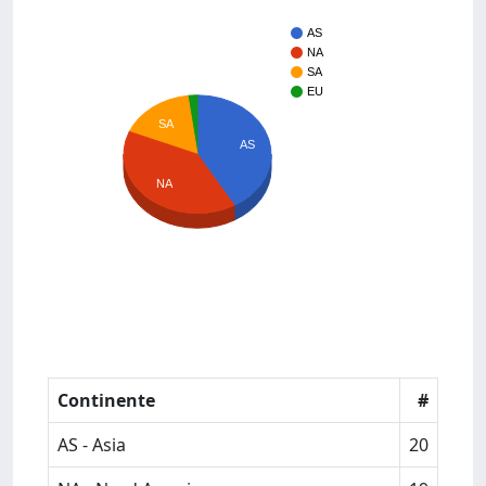
AS
NA
SA
EU
SA
AS
NA
Continente
#
AS - Asia
20