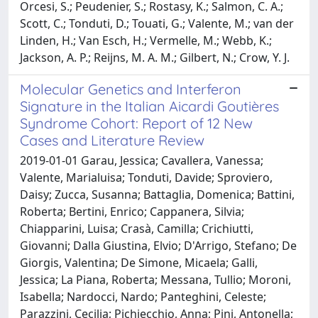
Orcesi, S.; Peudenier, S.; Rostasy, K.; Salmon, C. A.;
Scott, C.; Tonduti, D.; Touati, G.; Valente, M.; van der
Linden, H.; Van Esch, H.; Vermelle, M.; Webb, K.;
Jackson, A. P.; Reijns, M. A. M.; Gilbert, N.; Crow, Y. J.
Molecular Genetics and Interferon
Signature in the Italian Aicardi Goutières
Syndrome Cohort: Report of 12 New
Cases and Literature Review
2019-01-01 Garau, Jessica; Cavallera, Vanessa;
Valente, Marialuisa; Tonduti, Davide; Sproviero,
Daisy; Zucca, Susanna; Battaglia, Domenica; Battini,
Roberta; Bertini, Enrico; Cappanera, Silvia;
Chiapparini, Luisa; Crasà, Camilla; Crichiutti,
Giovanni; Dalla Giustina, Elvio; D'Arrigo, Stefano; De
Giorgis, Valentina; De Simone, Micaela; Galli,
Jessica; La Piana, Roberta; Messana, Tullio; Moroni,
Isabella; Nardocci, Nardo; Panteghini, Celeste;
Parazzini, Cecilia; Pichiecchio, Anna; Pini, Antonella;