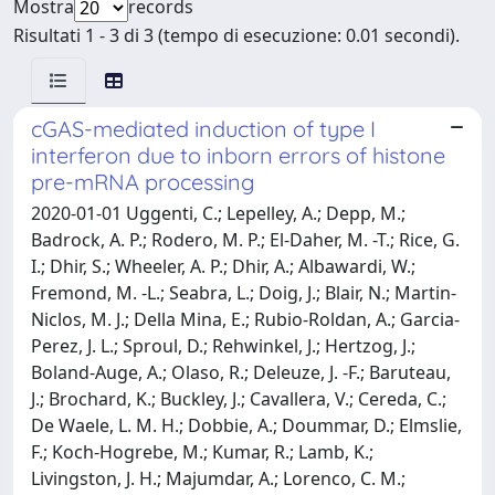
Mostra
records
Risultati 1 - 3 di 3 (tempo di esecuzione: 0.01 secondi).
cGAS-mediated induction of type I
interferon due to inborn errors of histone
pre-mRNA processing
2020-01-01 Uggenti, C.; Lepelley, A.; Depp, M.;
Badrock, A. P.; Rodero, M. P.; El-Daher, M. -T.; Rice, G.
I.; Dhir, S.; Wheeler, A. P.; Dhir, A.; Albawardi, W.;
Fremond, M. -L.; Seabra, L.; Doig, J.; Blair, N.; Martin-
Niclos, M. J.; Della Mina, E.; Rubio-Roldan, A.; Garcia-
Perez, J. L.; Sproul, D.; Rehwinkel, J.; Hertzog, J.;
Boland-Auge, A.; Olaso, R.; Deleuze, J. -F.; Baruteau,
J.; Brochard, K.; Buckley, J.; Cavallera, V.; Cereda, C.;
De Waele, L. M. H.; Dobbie, A.; Doummar, D.; Elmslie,
F.; Koch-Hogrebe, M.; Kumar, R.; Lamb, K.;
Livingston, J. H.; Majumdar, A.; Lorenco, C. M.;