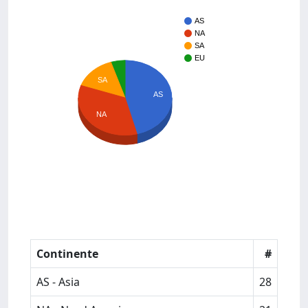
AS
NA
SA
EU
SA
AS
NA
Continente
#
AS - Asia
28