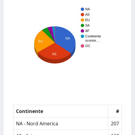
NA
AS
EU
SA
AF
Continente
NA
sconos…
EU
OC
AS
Continente
#
NA - Nord America
207