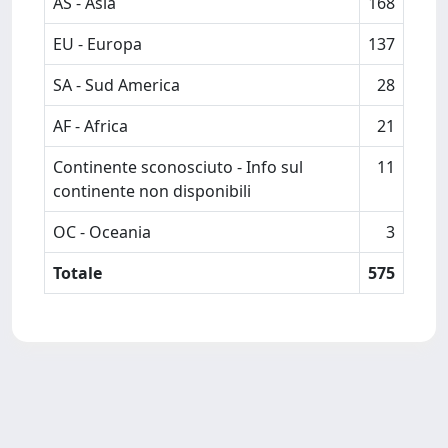
AS - Asia
168
EU - Europa
137
SA - Sud America
28
AF - Africa
21
Continente sconosciuto - Info sul
11
continente non disponibili
OC - Oceania
3
Totale
575
Powered by
IRIS
-
about IRIS
-