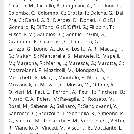
Chiarito, M.; Ciccullo, A.; Cingolani, A.; Cipollone, F.;
Colomba, C.; Colombo, C.; Crosta, F.; Dalena, G.; Dal
Pra, C.; Danzi, G. B.; D'Ardes, D.; Donati, K. G.; Di
Gennaro, F.; Di Tano, G.; D'Offizi, G.; Filippini, T.;
Fusco, F. M.; Gaudiosi, C.; Gentile, I.; Gini, G.;
Grandone, E.; Guarnieri, G.; Lamanna, G. L. F.;
Larizza, G.; Leone, A.; Lio, V.; Losito, A. R.; Maccagni,
G.; Maitan, S.; Mancarella, S.; Manuele, R.; Mapelli,
M.; Maragna, R.; Marra, L.; Maresca, G.; Marotta, C.;
Mastroianni, F.; Mazzitelli, M.; Mengozzi, A.;
Menichetti, F.; Milic, J.; Minutolo, F.; Molena, B.;
Mussinelli, R.; Mussini, C.; Musso, M.; Odone, A.;
Olivieri, M.; Pasi, E.; Perroni, A.; Petri, F.; Pinchera, B.;
Pivato, C. A.; Poletti, V.; Ravaglia, C.; Rossato, M.;
Rossi, M.; Sabena, A.; Salinaro, F.; Sangiovanni, V.;
Sanrocco, C.; Scorzolini, L.; Sgariglia, R.; Simeone, P.
G.; Spinicci, M.; Trecarichi, E. M.; Veronesi, G.; Vettor,
R.; Vianello, A.; Vinceti, M.; Visconti, E.; Vocciante, L.;