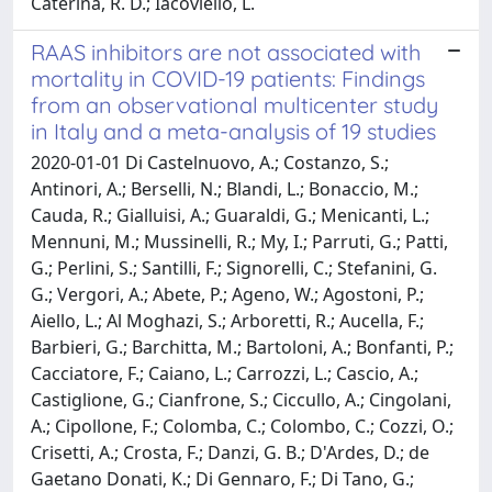
Caterina, R. D.; Iacoviello, L.
RAAS inhibitors are not associated with
mortality in COVID-19 patients: Findings
from an observational multicenter study
in Italy and a meta-analysis of 19 studies
2020-01-01 Di Castelnuovo, A.; Costanzo, S.;
Antinori, A.; Berselli, N.; Blandi, L.; Bonaccio, M.;
Cauda, R.; Gialluisi, A.; Guaraldi, G.; Menicanti, L.;
Mennuni, M.; Mussinelli, R.; My, I.; Parruti, G.; Patti,
G.; Perlini, S.; Santilli, F.; Signorelli, C.; Stefanini, G.
G.; Vergori, A.; Abete, P.; Ageno, W.; Agostoni, P.;
Aiello, L.; Al Moghazi, S.; Arboretti, R.; Aucella, F.;
Barbieri, G.; Barchitta, M.; Bartoloni, A.; Bonfanti, P.;
Cacciatore, F.; Caiano, L.; Carrozzi, L.; Cascio, A.;
Castiglione, G.; Cianfrone, S.; Ciccullo, A.; Cingolani,
A.; Cipollone, F.; Colomba, C.; Colombo, C.; Cozzi, O.;
Crisetti, A.; Crosta, F.; Danzi, G. B.; D'Ardes, D.; de
Gaetano Donati, K.; Di Gennaro, F.; Di Tano, G.;