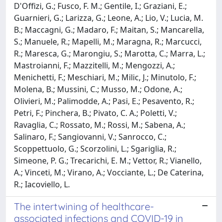
D'Offizi, G.; Fusco, F. M.; Gentile, I.; Graziani, E.;
Guarnieri, G.; Larizza, G.; Leone, A.; Lio, V.; Lucia, M.
B.; Maccagni, G.; Madaro, F.; Maitan, S.; Mancarella,
S.; Manuele, R.; Mapelli, M.; Maragna, R.; Marcucci,
R.; Maresca, G.; Marongiu, S.; Marotta, C.; Marra, L.;
Mastroianni, F.; Mazzitelli, M.; Mengozzi, A.;
Menichetti, F.; Meschiari, M.; Milic, J.; Minutolo, F.;
Molena, B.; Mussini, C.; Musso, M.; Odone, A.;
Olivieri, M.; Palimodde, A.; Pasi, E.; Pesavento, R.;
Petri, F.; Pinchera, B.; Pivato, C. A.; Poletti, V.;
Ravaglia, C.; Rossato, M.; Rossi, M.; Sabena, A.;
Salinaro, F.; Sangiovanni, V.; Sanrocco, C.;
Scoppettuolo, G.; Scorzolini, L.; Sgariglia, R.;
Simeone, P. G.; Trecarichi, E. M.; Vettor, R.; Vianello,
A.; Vinceti, M.; Virano, A.; Vocciante, L.; De Caterina,
R.; Iacoviello, L.
The intertwining of healthcare-
associated infections and COVID-19 in