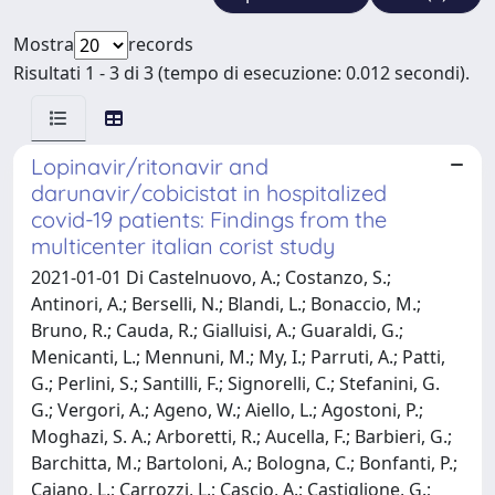
Mostra
records
Risultati 1 - 3 di 3 (tempo di esecuzione: 0.012 secondi).
Lopinavir/ritonavir and
darunavir/cobicistat in hospitalized
covid-19 patients: Findings from the
multicenter italian corist study
2021-01-01 Di Castelnuovo, A.; Costanzo, S.;
Antinori, A.; Berselli, N.; Blandi, L.; Bonaccio, M.;
Bruno, R.; Cauda, R.; Gialluisi, A.; Guaraldi, G.;
Menicanti, L.; Mennuni, M.; My, I.; Parruti, A.; Patti,
G.; Perlini, S.; Santilli, F.; Signorelli, C.; Stefanini, G.
G.; Vergori, A.; Ageno, W.; Aiello, L.; Agostoni, P.;
Moghazi, S. A.; Arboretti, R.; Aucella, F.; Barbieri, G.;
Barchitta, M.; Bartoloni, A.; Bologna, C.; Bonfanti, P.;
Caiano, L.; Carrozzi, L.; Cascio, A.; Castiglione, G.;