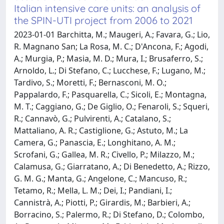
Italian intensive care units: an analysis of
the SPIN-UTI project from 2006 to 2021
2023-01-01 Barchitta, M.; Maugeri, A.; Favara, G.; Lio,
R. Magnano San; La Rosa, M. C.; D'Ancona, F.; Agodi,
A.; Murgia, P.; Masia, M. D.; Mura, I.; Brusaferro, S.;
Arnoldo, L.; Di Stefano, C.; Lucchese, F.; Lugano, M.;
Tardivo, S.; Moretti, F.; Bernasconi, M. O.;
Pappalardo, F.; Pasquarella, C.; Sicoli, E.; Montagna,
M. T.; Caggiano, G.; De Giglio, O.; Fenaroli, S.; Squeri,
R.; Cannavò, G.; Pulvirenti, A.; Catalano, S.;
Mattaliano, A. R.; Castiglione, G.; Astuto, M.; La
Camera, G.; Panascia, E.; Longhitano, A. M.;
Scrofani, G.; Gallea, M. R.; Civello, P.; Milazzo, M.;
Calamusa, G.; Giarratano, A.; Di Benedetto, A.; Rizzo,
G. M. G.; Manta, G.; Angelone, C.; Mancuso, R.;
Tetamo, R.; Mella, L. M.; Dei, I.; Pandiani, I.;
Cannistrà, A.; Piotti, P.; Girardis, M.; Barbieri, A.;
Borracino, S.; Palermo, R.; Di Stefano, D.; Colombo,