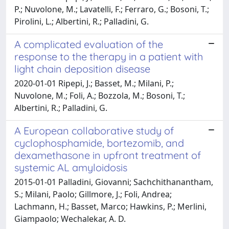
P.; Nuvolone, M.; Lavatelli, F.; Ferraro, G.; Bosoni, T.;
Pirolini, L.; Albertini, R.; Palladini, G.
A complicated evaluation of the
response to the therapy in a patient with
light chain deposition disease
2020-01-01 Ripepi, J.; Basset, M.; Milani, P.;
Nuvolone, M.; Foli, A.; Bozzola, M.; Bosoni, T.;
Albertini, R.; Palladini, G.
A European collaborative study of
cyclophosphamide, bortezomib, and
dexamethasone in upfront treatment of
systemic AL amyloidosis
2015-01-01 Palladini, Giovanni; Sachchithanantham,
S.; Milani, Paolo; Gillmore, J.; Foli, Andrea;
Lachmann, H.; Basset, Marco; Hawkins, P.; Merlini,
Giampaolo; Wechalekar, A. D.