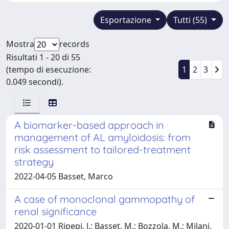
Esportazione
Tutti (55)
Mostra
records
Risultati 1 - 20 di 55
(tempo di esecuzione:
1
2
3
0.049 secondi).
A biomarker-based approach in
management of AL amyloidosis: from
risk assessment to tailored-treatment
strategy
2022-04-05 Basset, Marco
A case of monoclonal gammopathy of
renal significance
2020-01-01 Ripepi, J.; Basset, M.; Bozzola, M.; Milani,