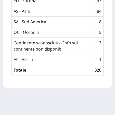
EU - Europa
93
AS - Asia
84
SA - Sud America
8
OC - Oceania
5
Continente sconosciuto - Info sul
3
continente non disponibili
AF - Africa
1
Totale
320
Powered by
IRIS
-
about IRIS
-