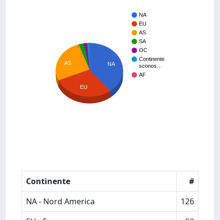
NA
EU
AS
SA
OC
Continente
AS
NA
sconos…
AF
EU
Continente
#
NA - Nord America
126