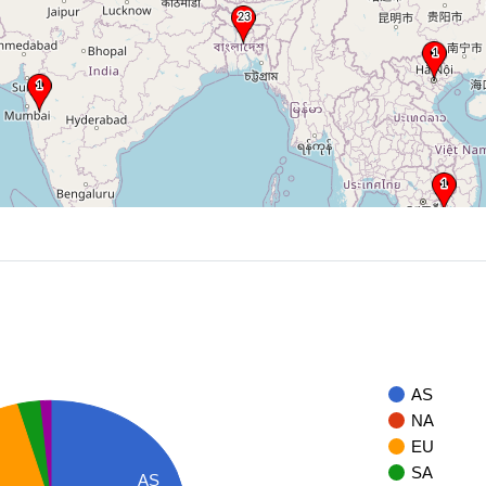
AS
NA
EU
SA
AS