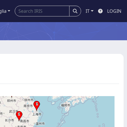
glia
IT
LOGIN