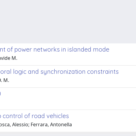
t of power networks in islanded mode
avide M.
oral logic and synchronization constraints
D. M.
0
 control of road vehicles
ca, Alessio; Ferrara, Antonella