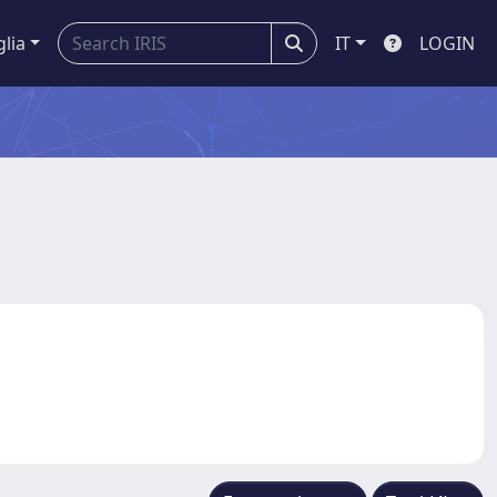
glia
IT
LOGIN