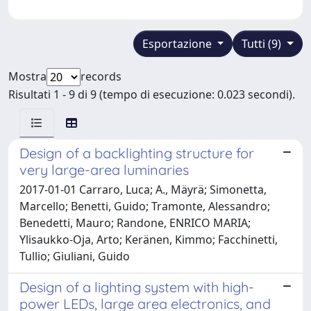
Esportazione
Tutti (9)
Mostra
records
Risultati 1 - 9 di 9 (tempo di esecuzione: 0.023 secondi).
Design of a backlighting structure for
very large-area luminaries
2017-01-01 Carraro, Luca; A., Mäyrä; Simonetta,
Marcello; Benetti, Guido; Tramonte, Alessandro;
Benedetti, Mauro; Randone, ENRICO MARIA;
Ylisaukko-Oja, Arto; Keränen, Kimmo; Facchinetti,
Tullio; Giuliani, Guido
Design of a lighting system with high-
power LEDs, large area electronics, and