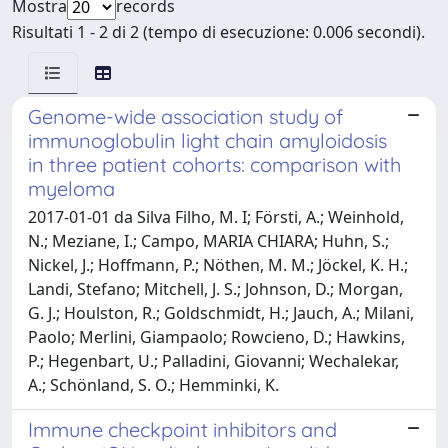
Mostra
records
Risultati 1 - 2 di 2 (tempo di esecuzione: 0.006 secondi).
Genome-wide association study of
immunoglobulin light chain amyloidosis
in three patient cohorts: comparison with
myeloma
2017-01-01 da Silva Filho, M. I; Försti, A.; Weinhold,
N.; Meziane, I.; Campo, MARIA CHIARA; Huhn, S.;
Nickel, J.; Hoffmann, P.; Nöthen, M. M.; Jöckel, K. H.;
Landi, Stefano; Mitchell, J. S.; Johnson, D.; Morgan,
G. J.; Houlston, R.; Goldschmidt, H.; Jauch, A.; Milani,
Paolo; Merlini, Giampaolo; Rowcieno, D.; Hawkins,
P.; Hegenbart, U.; Palladini, Giovanni; Wechalekar,
A.; Schönland, S. O.; Hemminki, K.
Immune checkpoint inhibitors and