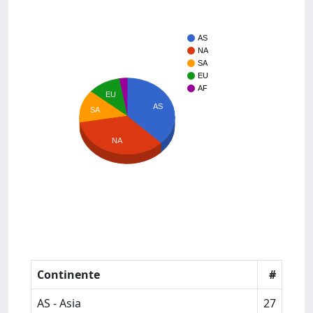
AS
NA
SA
EU
AF
EU
AS
SA
NA
Continente
#
AS - Asia
27