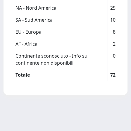
NA - Nord America
25
SA - Sud America
10
EU - Europa
8
AF - Africa
2
Continente sconosciuto - Info sul
0
continente non disponibili
Totale
72
Powered by
IRIS
-
about IRIS
-
Utilizzo dei cookie
Copyright © 2026