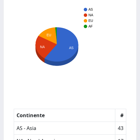
AS
NA
EU
AF
EU
NA
AS
Continente
#
AS - Asia
43