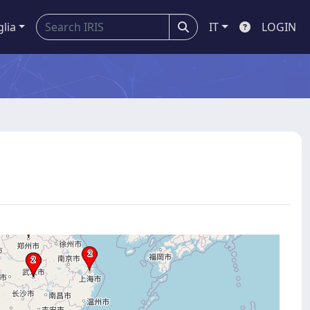
glia
IT
LOGIN