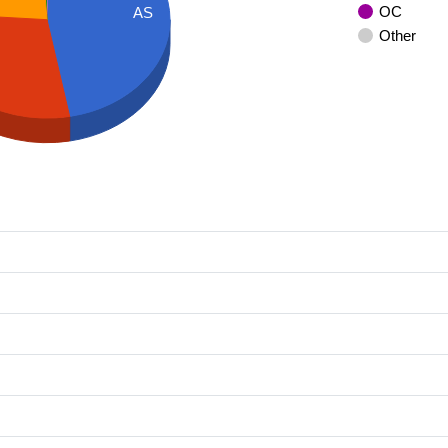
OC
AS
Other