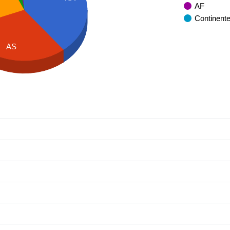
AF
Continent
AS