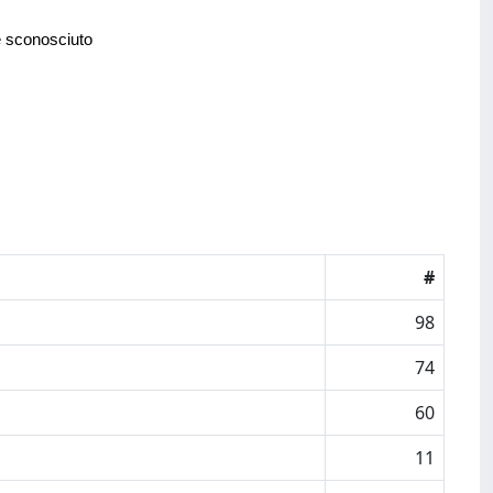
e sconosciuto
#
98
74
60
11