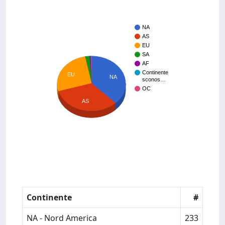
NA
AS
EU
SA
AF
Continente
EU
NA
sconos…
OC
AS
Continente
#
NA - Nord America
233