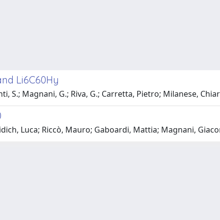
 and Li6C60Hy
nti, S.; Magnani, G.; Riva, G.; Carretta, Pietro; Milanese, Ch
0
idich, Luca; Riccò, Mauro; Gaboardi, Mattia; Magnani, Giac