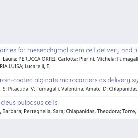
carries for mesenchymal stem cell delivery and t
, Laura; PERUCCA ORFEI, Carlotta; Pierini, Michela; Fumaga
A LUISA; Lucarelli, E.
fibroin-coated alginate microcarriers as delivery 
 S; Pitacuda, V; Fumagalli, Valentina; Amatc, D; Chlapanidas,
cleus pulposus cells.
ni, Barbara; Perteghella, Sara; Chlapanidas, Theodora; Torre