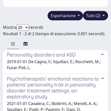
Esportazione
Tutti (2)
Mostra
records
Risultati 1 - 2 di 2 (tempo di esecuzione: 0.001 secondi).
Personality disorders and ASD
2019-01-01 De Cagna, F.; Squillari, E.; Rocchetti, M.;
Fusar-Poli, L.
Psychotherapists’ emotional reactions to
patients’ personality trait in personality
disorder treatment settings: an
exploratory study
2021-01-01 Cavalera, C.; Boldrini, A.; Merelli, A. A.;
Squillari, E.; Politi, P.; Pagnini, F.; Oasi, O.