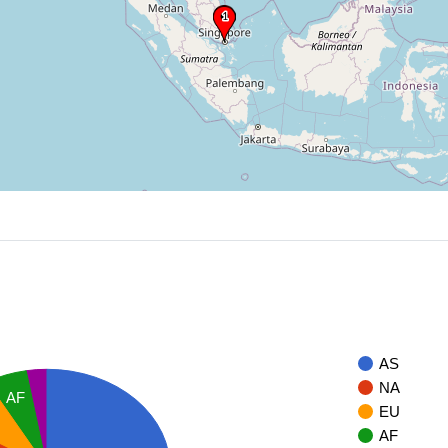
AS
NA
AF
EU
AF