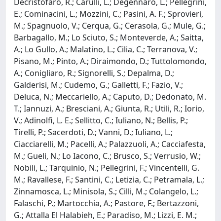
Decristofaro, R.; Carulli, L.; Degennaro, L.; Pellegrini,
E.; Cominacini, L.; Mozzini, C.; Pasini, A. F.; Sprovieri,
M.; Spagnuolo, V.; Cerqua, G.; Cerasola, G.; Mule, G.;
Barbagallo, M.; Lo Sciuto, S.; Monteverde, A.; Saitta,
A.; Lo Gullo, A.; Malatino, L.; Cilia, C.; Terranova, V.;
Pisano, M.; Pinto, A.; Diraimondo, D.; Tuttolomondo,
A.; Conigliaro, R.; Signorelli, S.; Depalma, D.;
Galderisi, M.; Cudemo, G.; Galletti, F.; Fazio, V.;
Deluca, N.; Meccariello, A.; Caputo, D.; Dedonato, M.
T.; Iannuzi, A.; Bresciani, A.; Giunta, R.; Utili, R.; Iorio,
V.; Adinolfi, L. E.; Sellitto, C.; Iuliano, N.; Bellis, P.;
Tirelli, P.; Sacerdoti, D.; Vanni, D.; Iuliano, L.;
Ciacciarelli, M.; Pacelli, A.; Palazzuoli, A.; Cacciafesta,
M.; Gueli, N.; Lo Iacono, C.; Brusco, S.; Verrusio, W.;
Nobili, L.; Tarquinio, N.; Pellegrini, F.; Vincentelli, G.
M.; Ravallese, F.; Santini, C.; Letizia, C.; Petramala, L.;
Zinnamosca, L.; Minisola, S.; Cilli, M.; Colangelo, L.;
Falaschi, P.; Martocchia, A.; Pastore, F.; Bertazzoni,
G.; Attalla El Halabieh, E.; Paradiso, M.; Lizzi, E. M.;