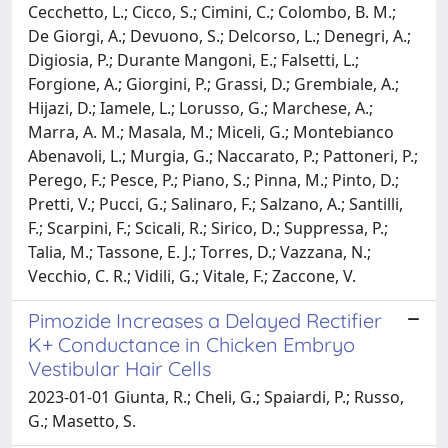
Cecchetto, L.; Cicco, S.; Cimini, C.; Colombo, B. M.;
De Giorgi, A.; Devuono, S.; Delcorso, L.; Denegri, A.;
Digiosia, P.; Durante Mangoni, E.; Falsetti, L.;
Forgione, A.; Giorgini, P.; Grassi, D.; Grembiale, A.;
Hijazi, D.; Iamele, L.; Lorusso, G.; Marchese, A.;
Marra, A. M.; Masala, M.; Miceli, G.; Montebianco
Abenavoli, L.; Murgia, G.; Naccarato, P.; Pattoneri, P.;
Perego, F.; Pesce, P.; Piano, S.; Pinna, M.; Pinto, D.;
Pretti, V.; Pucci, G.; Salinaro, F.; Salzano, A.; Santilli,
F.; Scarpini, F.; Scicali, R.; Sirico, D.; Suppressa, P.;
Talia, M.; Tassone, E. J.; Torres, D.; Vazzana, N.;
Vecchio, C. R.; Vidili, G.; Vitale, F.; Zaccone, V.
Pimozide Increases a Delayed Rectifier
K+ Conductance in Chicken Embryo
Vestibular Hair Cells
2023-01-01 Giunta, R.; Cheli, G.; Spaiardi, P.; Russo,
G.; Masetto, S.