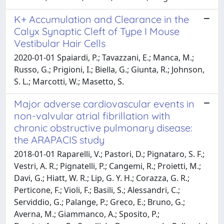
K+ Accumulation and Clearance in the
Calyx Synaptic Cleft of Type I Mouse
Vestibular Hair Cells
2020-01-01 Spaiardi, P.; Tavazzani, E.; Manca, M.;
Russo, G.; Prigioni, I.; Biella, G.; Giunta, R.; Johnson,
S. L.; Marcotti, W.; Masetto, S.
Major adverse cardiovascular events in
non-valvular atrial fibrillation with
chronic obstructive pulmonary disease:
the ARAPACIS study
2018-01-01 Raparelli, V.; Pastori, D.; Pignataro, S. F.;
Vestri, A. R.; Pignatelli, P.; Cangemi, R.; Proietti, M.;
Davi, G.; Hiatt, W. R.; Lip, G. Y. H.; Corazza, G. R.;
Perticone, F.; Violi, F.; Basili, S.; Alessandri, C.;
Serviddio, G.; Palange, P.; Greco, E.; Bruno, G.;
Averna, M.; Giammanco, A.; Sposito, P.;