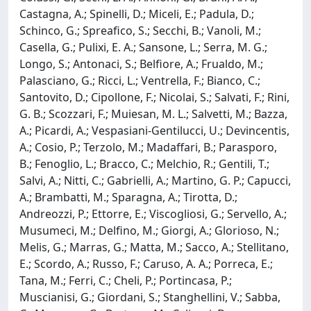
Castagna, A.; Spinelli, D.; Miceli, E.; Padula, D.;
Schinco, G.; Spreafico, S.; Secchi, B.; Vanoli, M.;
Casella, G.; Pulixi, E. A.; Sansone, L.; Serra, M. G.;
Longo, S.; Antonaci, S.; Belfiore, A.; Frualdo, M.;
Palasciano, G.; Ricci, L.; Ventrella, F.; Bianco, C.;
Santovito, D.; Cipollone, F.; Nicolai, S.; Salvati, F.; Rini,
G. B.; Scozzari, F.; Muiesan, M. L.; Salvetti, M.; Bazza,
A.; Picardi, A.; Vespasiani-Gentilucci, U.; Devincentis,
A.; Cosio, P.; Terzolo, M.; Madaffari, B.; Parasporo,
B.; Fenoglio, L.; Bracco, C.; Melchio, R.; Gentili, T.;
Salvi, A.; Nitti, C.; Gabrielli, A.; Martino, G. P.; Capucci,
A.; Brambatti, M.; Sparagna, A.; Tirotta, D.;
Andreozzi, P.; Ettorre, E.; Viscogliosi, G.; Servello, A.;
Musumeci, M.; Delfino, M.; Giorgi, A.; Glorioso, N.;
Melis, G.; Marras, G.; Matta, M.; Sacco, A.; Stellitano,
E.; Scordo, A.; Russo, F.; Caruso, A. A.; Porreca, E.;
Tana, M.; Ferri, C.; Cheli, P.; Portincasa, P.;
Muscianisi, G.; Giordani, S.; Stanghellini, V.; Sabba,