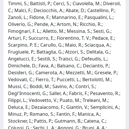
Timmi, S.; Battisti, P.; Cerci, S.; Ciavolella, M.; Diveroli,
C.; Malci, F.; Deciocchis, A.; Abate, D.; Castellino, P.;
Zanoli, L.; Fidone, F.; Mannarino, E.; Pasqualini, L.;
Oliverio, G.; Pende, A.; Artom, N.; Ricchio, R.;
Fimognari, F. L.; Alletto, M.; Messina, S.; Sesti, G.;
Arturi, F.; Succurro, E.; Fiorentino, T. V.; Pedace, E.;
Scarpino, P. E.; Carullo, G.; Maio, R.; Sciacqua, A.;
Frugiuele, P.; Battaglia, G.; Atzori, S.; Delitala, G.;
Angelucci, E.; Sestili, S.; Traisci, G.; Defeudis, L.;
Dimichele, D.; Fava, A.; Balsano, C.; Deciantis, P.;
Desideri, G.; Camerota, A.; Mezzetti, M.; Gresele, P.;
Vedovati, C.; Fierro, T.; Puccetti, L.; Bertolotti, M.;
Mussi, C.; Boddi, M.; Savino, A.; Contri, S.;
Degl'Innocenti, G.; Saller, A.; Fabris, F.; Pesavento, R.;
Filippi, L.; Vedovetto, V.; Puato, M.; Treleani, M.;
Deluca, E.; Dezaiacomo, F.; Giantin, V.; Semplicini, A.;
Minuz, P.; Romano, S.; Fantin, F.; Manica, A.;
Stockner, I.; Pattis, P.; Gutmann, B.; Catena, C.;
Colussi, G.; Sechi, L. A.; Annoni, G.; Bruni, A. A.;