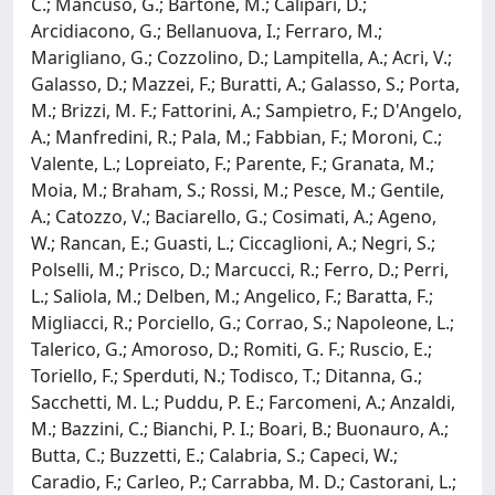
C.; Mancuso, G.; Bartone, M.; Calipari, D.;
Arcidiacono, G.; Bellanuova, I.; Ferraro, M.;
Marigliano, G.; Cozzolino, D.; Lampitella, A.; Acri, V.;
Galasso, D.; Mazzei, F.; Buratti, A.; Galasso, S.; Porta,
M.; Brizzi, M. F.; Fattorini, A.; Sampietro, F.; D'Angelo,
A.; Manfredini, R.; Pala, M.; Fabbian, F.; Moroni, C.;
Valente, L.; Lopreiato, F.; Parente, F.; Granata, M.;
Moia, M.; Braham, S.; Rossi, M.; Pesce, M.; Gentile,
A.; Catozzo, V.; Baciarello, G.; Cosimati, A.; Ageno,
W.; Rancan, E.; Guasti, L.; Ciccaglioni, A.; Negri, S.;
Polselli, M.; Prisco, D.; Marcucci, R.; Ferro, D.; Perri,
L.; Saliola, M.; Delben, M.; Angelico, F.; Baratta, F.;
Migliacci, R.; Porciello, G.; Corrao, S.; Napoleone, L.;
Talerico, G.; Amoroso, D.; Romiti, G. F.; Ruscio, E.;
Toriello, F.; Sperduti, N.; Todisco, T.; Ditanna, G.;
Sacchetti, M. L.; Puddu, P. E.; Farcomeni, A.; Anzaldi,
M.; Bazzini, C.; Bianchi, P. I.; Boari, B.; Buonauro, A.;
Butta, C.; Buzzetti, E.; Calabria, S.; Capeci, W.;
Caradio, F.; Carleo, P.; Carrabba, M. D.; Castorani, L.;