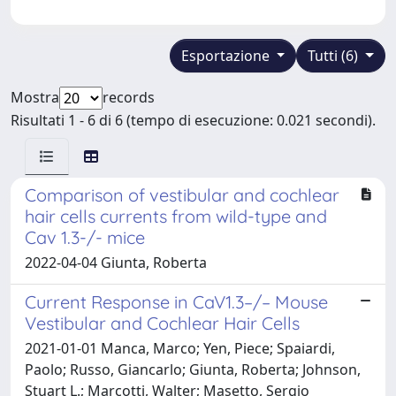
Esportazione
Tutti (6)
Mostra
records
Risultati 1 - 6 di 6 (tempo di esecuzione: 0.021 secondi).
Comparison of vestibular and cochlear
hair cells currents from wild-type and
Cav 1.3-/- mice
2022-04-04 Giunta, Roberta
Current Response in CaV1.3–/– Mouse
Vestibular and Cochlear Hair Cells
2021-01-01 Manca, Marco; Yen, Piece; Spaiardi,
Paolo; Russo, Giancarlo; Giunta, Roberta; Johnson,
Stuart L.; Marcotti, Walter; Masetto, Sergio