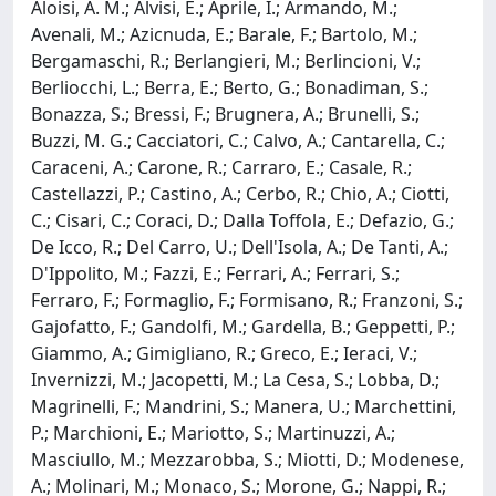
Aloisi, A. M.; Alvisi, E.; Aprile, I.; Armando, M.;
Avenali, M.; Azicnuda, E.; Barale, F.; Bartolo, M.;
Bergamaschi, R.; Berlangieri, M.; Berlincioni, V.;
Berliocchi, L.; Berra, E.; Berto, G.; Bonadiman, S.;
Bonazza, S.; Bressi, F.; Brugnera, A.; Brunelli, S.;
Buzzi, M. G.; Cacciatori, C.; Calvo, A.; Cantarella, C.;
Caraceni, A.; Carone, R.; Carraro, E.; Casale, R.;
Castellazzi, P.; Castino, A.; Cerbo, R.; Chio, A.; Ciotti,
C.; Cisari, C.; Coraci, D.; Dalla Toffola, E.; Defazio, G.;
De Icco, R.; Del Carro, U.; Dell'Isola, A.; De Tanti, A.;
D'Ippolito, M.; Fazzi, E.; Ferrari, A.; Ferrari, S.;
Ferraro, F.; Formaglio, F.; Formisano, R.; Franzoni, S.;
Gajofatto, F.; Gandolfi, M.; Gardella, B.; Geppetti, P.;
Giammo, A.; Gimigliano, R.; Greco, E.; Ieraci, V.;
Invernizzi, M.; Jacopetti, M.; La Cesa, S.; Lobba, D.;
Magrinelli, F.; Mandrini, S.; Manera, U.; Marchettini,
P.; Marchioni, E.; Mariotto, S.; Martinuzzi, A.;
Masciullo, M.; Mezzarobba, S.; Miotti, D.; Modenese,
A.; Molinari, M.; Monaco, S.; Morone, G.; Nappi, R.;