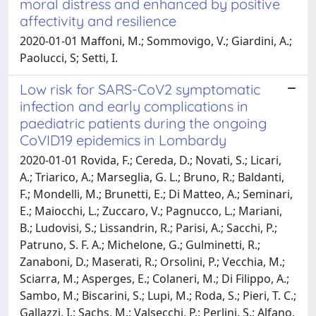
moral distress and enhanced by positive
affectivity and resilience
2020-01-01 Maffoni, M.; Sommovigo, V.; Giardini, A.;
Paolucci, S; Setti, I.
Low risk for SARS-CoV2 symptomatic
infection and early complications in
paediatric patients during the ongoing
CoVID19 epidemics in Lombardy
2020-01-01 Rovida, F.; Cereda, D.; Novati, S.; Licari,
A.; Triarico, A.; Marseglia, G. L.; Bruno, R.; Baldanti,
F.; Mondelli, M.; Brunetti, E.; Di Matteo, A.; Seminari,
E.; Maiocchi, L.; Zuccaro, V.; Pagnucco, L.; Mariani,
B.; Ludovisi, S.; Lissandrin, R.; Parisi, A.; Sacchi, P.;
Patruno, S. F. A.; Michelone, G.; Gulminetti, R.;
Zanaboni, D.; Maserati, R.; Orsolini, P.; Vecchia, M.;
Sciarra, M.; Asperges, E.; Colaneri, M.; Di Filippo, A.;
Sambo, M.; Biscarini, S.; Lupi, M.; Roda, S.; Pieri, T. C.;
Gallazzi, I.; Sachs, M.; Valsecchi, P.; Perlini, S.; Alfano,