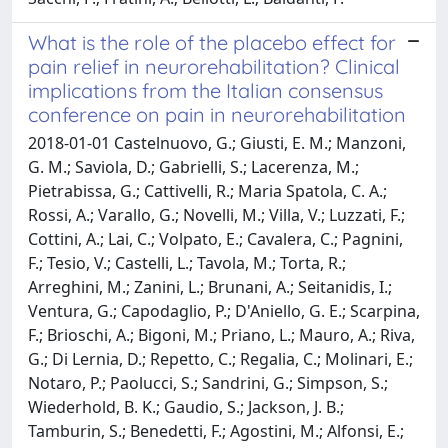
What is the role of the placebo effect for
pain relief in neurorehabilitation? Clinical
implications from the Italian consensus
conference on pain in neurorehabilitation
2018-01-01 Castelnuovo, G.; Giusti, E. M.; Manzoni,
G. M.; Saviola, D.; Gabrielli, S.; Lacerenza, M.;
Pietrabissa, G.; Cattivelli, R.; Maria Spatola, C. A.;
Rossi, A.; Varallo, G.; Novelli, M.; Villa, V.; Luzzati, F.;
Cottini, A.; Lai, C.; Volpato, E.; Cavalera, C.; Pagnini,
F.; Tesio, V.; Castelli, L.; Tavola, M.; Torta, R.;
Arreghini, M.; Zanini, L.; Brunani, A.; Seitanidis, I.;
Ventura, G.; Capodaglio, P.; D'Aniello, G. E.; Scarpina,
F.; Brioschi, A.; Bigoni, M.; Priano, L.; Mauro, A.; Riva,
G.; Di Lernia, D.; Repetto, C.; Regalia, C.; Molinari, E.;
Notaro, P.; Paolucci, S.; Sandrini, G.; Simpson, S.;
Wiederhold, B. K.; Gaudio, S.; Jackson, J. B.;
Tamburin, S.; Benedetti, F.; Agostini, M.; Alfonsi, E.;