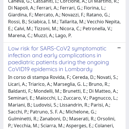
Caneva, G.; Cassaniti, I.; Corcione, A.; Di Martino, R.;
Di Napoli, A.; Ferrari, A.; Ferrari, G.; Fiorina, L.;
Giardina, F.; Mercato, A.; Novazzi, F.; Ratano, G.;
Rossi, B.; Sciabica, I. M.; Tallarita, M.; Vecchio Nepita,
E.; Calvi, M.; Tizzoni, M.; Nicora, C.; Petronella, V.;
Marena, C.; Muzzi, A.; Lago, P.
Low risk for SARS-CoV2 symptomatic
infection and early complications in
paediatric patients during the ongoing
CoVID19 epidemics in Lombardy
In corso di stampa Rovida, F.; Cereda, D.; Novati, S.;
Licari, A.; Triarico, A.; Marseglia, G. L.; Bruno, R.;
Baldanti, F.; Mondelli, M.; Brunetti, E.; Di Matteo, A.;
Seminari, E.; Maiocchi, L.; Zuccaro, V.; Pagnucco, L.;
Mariani, B.; Ludovisi, S.; Lissandrin, R.; Parisi, A.;
Sacchi, P.; Patruno, S. F. A.; Michelone, G.;
Gulminetti, R.; Zanaboni, D.; Maserati, R.; Orsolini,
P.; Vecchia, M.; Sciarra, M.; Asperges, E.; Colaneri,