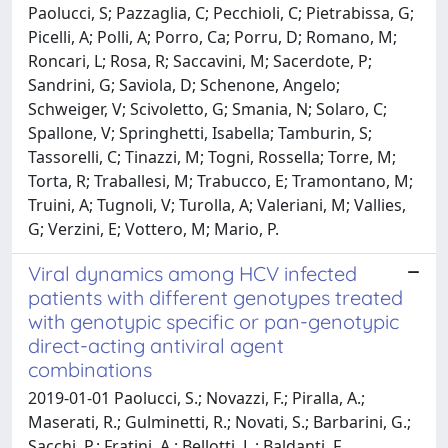
Paolucci, S; Pazzaglia, C; Pecchioli, C; Pietrabissa, G;
Picelli, A; Polli, A; Porro, Ca; Porru, D; Romano, M;
Roncari, L; Rosa, R; Saccavini, M; Sacerdote, P;
Sandrini, G; Saviola, D; Schenone, Angelo;
Schweiger, V; Scivoletto, G; Smania, N; Solaro, C;
Spallone, V; Springhetti, Isabella; Tamburin, S;
Tassorelli, C; Tinazzi, M; Togni, Rossella; Torre, M;
Torta, R; Traballesi, M; Trabucco, E; Tramontano, M;
Truini, A; Tugnoli, V; Turolla, A; Valeriani, M; Vallies,
G; Verzini, E; Vottero, M; Mario, P.
Viral dynamics among HCV infected
patients with different genotypes treated
with genotypic specific or pan-genotypic
direct-acting antiviral agent
combinations
2019-01-01 Paolucci, S.; Novazzi, F.; Piralla, A.;
Maserati, R.; Gulminetti, R.; Novati, S.; Barbarini, G.;
Sacchi, P.; Fratini, A.; Bellotti, L.; Baldanti, F.