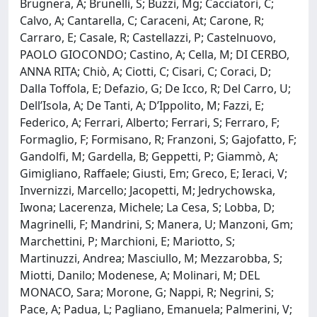
Brugnera, A; Brunelli, S; Buzzi, Mg; Cacciatori, C;
Calvo, A; Cantarella, C; Caraceni, At; Carone, R;
Carraro, E; Casale, R; Castellazzi, P; Castelnuovo,
PAOLO GIOCONDO; Castino, A; Cella, M; DI CERBO,
ANNA RITA; Chiò, A; Ciotti, C; Cisari, C; Coraci, D;
Dalla Toffola, E; Defazio, G; De Icco, R; Del Carro, U;
Dell’Isola, A; De Tanti, A; D’Ippolito, M; Fazzi, E;
Federico, A; Ferrari, Alberto; Ferrari, S; Ferraro, F;
Formaglio, F; Formisano, R; Franzoni, S; Gajofatto, F;
Gandolfi, M; Gardella, B; Geppetti, P; Giammò, A;
Gimigliano, Raffaele; Giusti, Em; Greco, E; Ieraci, V;
Invernizzi, Marcello; Jacopetti, M; Jedrychowska,
Iwona; Lacerenza, Michele; La Cesa, S; Lobba, D;
Magrinelli, F; Mandrini, S; Manera, U; Manzoni, Gm;
Marchettini, P; Marchioni, E; Mariotto, S;
Martinuzzi, Andrea; Masciullo, M; Mezzarobba, S;
Miotti, Danilo; Modenese, A; Molinari, M; DEL
MONACO, Sara; Morone, G; Nappi, R; Negrini, S;
Pace, A; Padua, L; Pagliano, Emanuela; Palmerini, V;