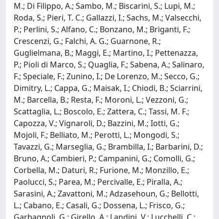
M.; Di Filippo, A.; Sambo, M.; Biscarini, S.; Lupi, M.;
Roda, S.; Pieri, T. C.; Gallazzi, I.; Sachs, M.; Valsecchi,
P.; Perlini, S.; Alfano, C.; Bonzano, M.; Briganti, F.;
Crescenzi, G.; Falchi, A. G.; Guarnone, R.;
Guglielmana, B.; Maggi, E.; Martino, I.; Pettenazza,
P.; Pioli di Marco, S.; Quaglia, F.; Sabena, A.; Salinaro,
F.; Speciale, F.; Zunino, I.; De Lorenzo, M.; Secco, G.;
Dimitry, L.; Cappa, G.; Maisak, I.; Chiodi, B.; Sciarrini,
M.; Barcella, B.; Resta, F.; Moroni, L.; Vezzoni, G.;
Scattaglia, L.; Boscolo, E.; Zattera, C.; Tassi, M. F.;
Capozza, V.; Vignaroli, D.; Bazzini, M.; Iotti, G.;
Mojoli, F.; Belliato, M.; Perotti, L.; Mongodi, S.;
Tavazzi, G.; Marseglia, G.; Brambilla, I.; Barbarini, D.;
Bruno, A.; Cambieri, P.; Campanini, G.; Comolli, G.;
Corbella, M.; Daturi, R.; Furione, M.; Monzillo, E.;
Paolucci, S.; Parea, M.; Percivalle, E.; Piralla, A.;
Sarasini, A.; Zavattoni, M.; Adzasehoun, G.; Bellotti,
L.; Cabano, E.; Casali, G.; Dossena, L.; Frisco, G.;
Garbagnoli, G.; Girello, A.; Landini, V.; Lucchelli, C.;