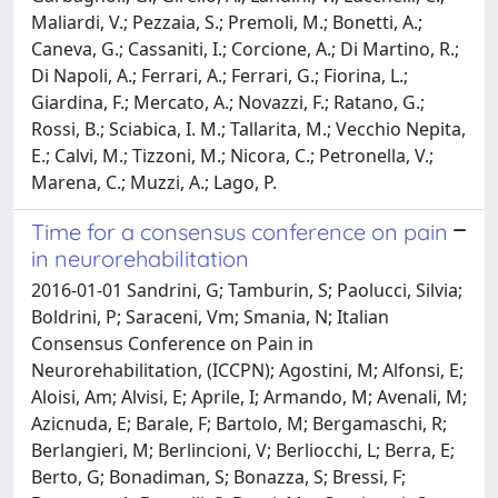
Maliardi, V.; Pezzaia, S.; Premoli, M.; Bonetti, A.;
Caneva, G.; Cassaniti, I.; Corcione, A.; Di Martino, R.;
Di Napoli, A.; Ferrari, A.; Ferrari, G.; Fiorina, L.;
Giardina, F.; Mercato, A.; Novazzi, F.; Ratano, G.;
Rossi, B.; Sciabica, I. M.; Tallarita, M.; Vecchio Nepita,
E.; Calvi, M.; Tizzoni, M.; Nicora, C.; Petronella, V.;
Marena, C.; Muzzi, A.; Lago, P.
Time for a consensus conference on pain
in neurorehabilitation
2016-01-01 Sandrini, G; Tamburin, S; Paolucci, Silvia;
Boldrini, P; Saraceni, Vm; Smania, N; Italian
Consensus Conference on Pain in
Neurorehabilitation, (ICCPN); Agostini, M; Alfonsi, E;
Aloisi, Am; Alvisi, E; Aprile, I; Armando, M; Avenali, M;
Azicnuda, E; Barale, F; Bartolo, M; Bergamaschi, R;
Berlangieri, M; Berlincioni, V; Berliocchi, L; Berra, E;
Berto, G; Bonadiman, S; Bonazza, S; Bressi, F;