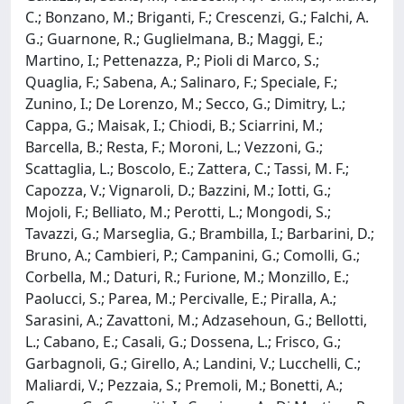
C.; Bonzano, M.; Briganti, F.; Crescenzi, G.; Falchi, A.
G.; Guarnone, R.; Guglielmana, B.; Maggi, E.;
Martino, I.; Pettenazza, P.; Pioli di Marco, S.;
Quaglia, F.; Sabena, A.; Salinaro, F.; Speciale, F.;
Zunino, I.; De Lorenzo, M.; Secco, G.; Dimitry, L.;
Cappa, G.; Maisak, I.; Chiodi, B.; Sciarrini, M.;
Barcella, B.; Resta, F.; Moroni, L.; Vezzoni, G.;
Scattaglia, L.; Boscolo, E.; Zattera, C.; Tassi, M. F.;
Capozza, V.; Vignaroli, D.; Bazzini, M.; Iotti, G.;
Mojoli, F.; Belliato, M.; Perotti, L.; Mongodi, S.;
Tavazzi, G.; Marseglia, G.; Brambilla, I.; Barbarini, D.;
Bruno, A.; Cambieri, P.; Campanini, G.; Comolli, G.;
Corbella, M.; Daturi, R.; Furione, M.; Monzillo, E.;
Paolucci, S.; Parea, M.; Percivalle, E.; Piralla, A.;
Sarasini, A.; Zavattoni, M.; Adzasehoun, G.; Bellotti,
L.; Cabano, E.; Casali, G.; Dossena, L.; Frisco, G.;
Garbagnoli, G.; Girello, A.; Landini, V.; Lucchelli, C.;
Maliardi, V.; Pezzaia, S.; Premoli, M.; Bonetti, A.;