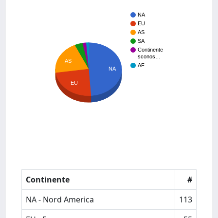
NA
EU
AS
SA
Continente
sconos…
AS
AF
NA
EU
Continente
#
NA - Nord America
113