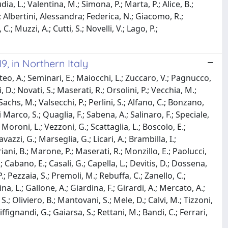
dia, L.; Valentina, M.; Simona, P.; Marta, P.; Alice, B.;
.; Albertini, Alessandra; Federica, N.; Giacomo, R.;
.; Muzzi, A.; Cutti, S.; Novelli, V.; Lago, P.;
9, in Northern Italy
atteo, A.; Seminari, E.; Maiocchi, L.; Zuccaro, V.; Pagnucco,
, D.; Novati, S.; Maserati, R.; Orsolini, P.; Vecchia, M.;
; Sachs, M.; Valsecchi, P.; Perlini, S.; Alfano, C.; Bonzano,
i Marco, S.; Quaglia, F.; Sabena, A.; Salinaro, F.; Speciale,
; Moroni, L.; Vezzoni, G.; Scattaglia, L.; Boscolo, E.;
avazzi, G.; Marseglia, G.; Licari, A.; Brambilla, I.;
ani, B.; Marone, P.; Maserati, R.; Monzillo, E.; Paolucci,
; Cabano, E.; Casali, G.; Capella, L.; Devitis, D.; Dossena,
P.; Pezzaia, S.; Premoli, M.; Rebuffa, C.; Zanello, C.;
na, L.; Gallone, A.; Giardina, F.; Girardi, A.; Mercato, A.;
 S.; Oliviero, B.; Mantovani, S.; Mele, D.; Calvi, M.; Tizzoni,
iffignandi, G.; Gaiarsa, S.; Rettani, M.; Bandi, C.; Ferrari,