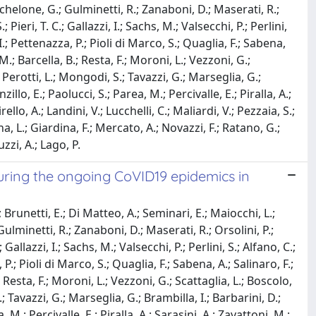
Michelone, G.; Gulminetti, R.; Zanaboni, D.; Maserati, R.;
Pieri, T. C.; Gallazzi, I.; Sachs, M.; Valsecchi, P.; Perlini,
.; Pettenazza, P.; Pioli di Marco, S.; Quaglia, F.; Sabena,
 M.; Barcella, B.; Resta, F.; Moroni, L.; Vezzoni, G.;
.; Perotti, L.; Mongodi, S.; Tavazzi, G.; Marseglia, G.;
lo, E.; Paolucci, S.; Parea, M.; Percivalle, E.; Piralla, A.;
llo, A.; Landini, V.; Lucchelli, C.; Maliardi, V.; Pezzaia, S.;
ina, L.; Giardina, F.; Mercato, A.; Novazzi, F.; Ratano, G.;
zzi, A.; Lago, P.
uring the ongoing CoVID19 epidemics in
; Brunetti, E.; Di Matteo, A.; Seminari, E.; Maiocchi, L.;
 Gulminetti, R.; Zanaboni, D.; Maserati, R.; Orsolini, P.;
Gallazzi, I.; Sachs, M.; Valsecchi, P.; Perlini, S.; Alfano, C.;
.; Pioli di Marco, S.; Quaglia, F.; Sabena, A.; Salinaro, F.;
; Resta, F.; Moroni, L.; Vezzoni, G.; Scattaglia, L.; Boscolo,
S.; Tavazzi, G.; Marseglia, G.; Brambilla, I.; Barbarini, D.;
M.; Percivalle, E.; Piralla, A.; Sarasini, A.; Zavattoni, M.;