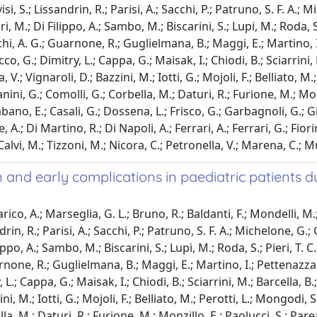
i, S.; Lissandrin, R.; Parisi, A.; Sacchi, P.; Patruno, S. F. A.; 
 M.; Di Filippo, A.; Sambo, M.; Biscarini, S.; Lupi, M.; Roda, S.; 
lchi, A. G.; Guarnone, R.; Guglielmana, B.; Maggi, E.; Martino, I
cco, G.; Dimitry, L.; Cappa, G.; Maisak, I.; Chiodi, B.; Sciarrini,
, V.; Vignaroli, D.; Bazzini, M.; Iotti, G.; Mojoli, F.; Belliato, M
ini, G.; Comolli, G.; Corbella, M.; Daturi, R.; Furione, M.; Monzil
ano, E.; Casali, G.; Dossena, L.; Frisco, G.; Garbagnoli, G.; Gire
 A.; Di Martino, R.; Di Napoli, A.; Ferrari, A.; Ferrari, G.; Fior
 Calvi, M.; Tizzoni, M.; Nicora, C.; Petronella, V.; Marena, C.; Mu
and early complications in paediatric patients d
arico, A.; Marseglia, G. L.; Bruno, R.; Baldanti, F.; Mondelli, M.
rin, R.; Parisi, A.; Sacchi, P.; Patruno, S. F. A.; Michelone, G.;
o, A.; Sambo, M.; Biscarini, S.; Lupi, M.; Roda, S.; Pieri, T. C.; 
rnone, R.; Guglielmana, B.; Maggi, E.; Martino, I.; Pettenazza, P
L.; Cappa, G.; Maisak, I.; Chiodi, B.; Sciarrini, M.; Barcella, B.
ini, M.; Iotti, G.; Mojoli, F.; Belliato, M.; Perotti, L.; Mongodi, 
, M.; Daturi, R.; Furione, M.; Monzillo, E.; Paolucci, S.; Parea, 