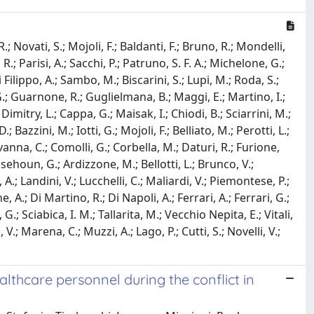
.; Novati, S.; Mojoli, F.; Baldanti, F.; Bruno, R.; Mondelli,
.; Parisi, A.; Sacchi, P.; Patruno, S. F. A.; Michelone, G.;
 Filippo, A.; Sambo, M.; Biscarini, S.; Lupi, M.; Roda, S.;
A. G.; Guarnone, R.; Guglielmana, B.; Maggi, E.; Martino, I.;
Dimitry, L.; Cappa, G.; Maisak, I.; Chiodi, B.; Sciarrini, M.;
; Bazzini, M.; Iotti, G.; Mojoli, F.; Belliato, M.; Perotti, L.;
vanna, C.; Comolli, G.; Corbella, M.; Daturi, R.; Furione,
zasehoun, G.; Ardizzone, M.; Bellotti, L.; Brunco, V.;
 A.; Landini, V.; Lucchelli, C.; Maliardi, V.; Piemontese, P.;
, A.; Di Martino, R.; Di Napoli, A.; Ferrari, A.; Ferrari, G.;
G.; Sciabica, I. M.; Tallarita, M.; Vecchio Nepita, E.; Vitali,
 V.; Marena, C.; Muzzi, A.; Lago, P.; Cutti, S.; Novelli, V.;
lthcare personnel during the conflict in