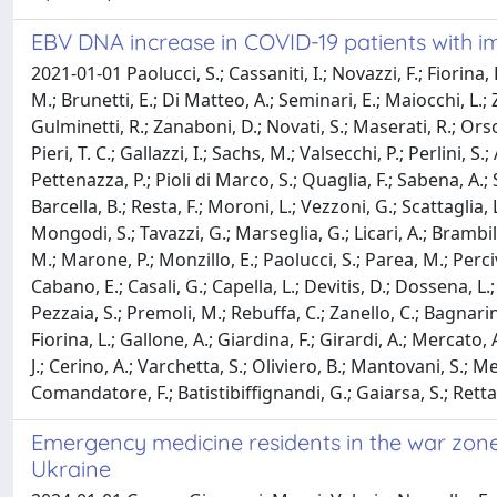
EBV DNA increase in COVID-19 patients with 
2021-01-01 Paolucci, S.; Cassaniti, I.; Novazzi, F.; Fiorina, 
M.; Brunetti, E.; Di Matteo, A.; Seminari, E.; Maiocchi, L.; 
Gulminetti, R.; Zanaboni, D.; Novati, S.; Maserati, R.; Orsol
Pieri, T. C.; Gallazzi, I.; Sachs, M.; Valsecchi, P.; Perlini,
Pettenazza, P.; Pioli di Marco, S.; Quaglia, F.; Sabena, A.; S
Barcella, B.; Resta, F.; Moroni, L.; Vezzoni, G.; Scattaglia, L.
Mongodi, S.; Tavazzi, G.; Marseglia, G.; Licari, A.; Brambil
M.; Marone, P.; Monzillo, E.; Paolucci, S.; Parea, M.; Perciv
Cabano, E.; Casali, G.; Capella, L.; Devitis, D.; Dossena, L.;
Pezzaia, S.; Premoli, M.; Rebuffa, C.; Zanello, C.; Bagnarino,
Fiorina, L.; Gallone, A.; Giardina, F.; Girardi, A.; Mercato, A
J.; Cerino, A.; Varchetta, S.; Oliviero, B.; Mantovani, S.; Mel
Comandatore, F.; Batistibiffignandi, G.; Gaiarsa, S.; Retta
Emergency medicine residents in the war zone:
Ukraine