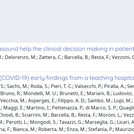
asound help the clinical decision making in patient
 M.; Delorenzo, M.; Zattera, C.; Barcella, B.; Resta, F.; Vezzoni
 (COVID-19) early findings from a teaching hospita
.; Sachs, M.; Roda, S.; Pieri, T. C.; Valsecchi, P.; Piralla, A.; Se
.; Bruno, R.; Mondelli, M. U.; Brunetti, E.; Mariani, B.; Ludovisi,
 Vecchia, M.; Asperges, E.; Filippo, A. D.; Sambo, M.; Lupi, M.; G
Maggi, E.; Martino, I.; Pettenazza, P.; di Marco, S. P.; Quaglia,
iodi, B.; Sciarrini, M.; Barcella, B.; Resta, F.; Moroni, L.; Vezzo
M.; Perotti, L.; Mongodi, S.; Tavazzi, G.; Marseglia, G.; Licari, A.
na, F.; Bianca, M.; Roberta, M.; Enza, M.; Stefania, P.; Maurizio,