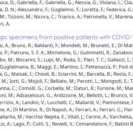
a, D.; Gabriella, F.; Gabriella, G.; Alessia, G.; Viviana, L.; Clau
a, D. N.; Alessandro, F.; Guglielmo, F.; Loretta, F.; Federica, G
M.; Tizzoni, M.; Nicora, C.; Triarico, A.; Petronella, V.; Marena, C
i, A.
gic specimens from positive patients with COVID-1
no, A.; Bruno, R.; Baldanti, F.; Mondelli, M.; Brunetti, E.; Di M
chi, P.; Patruno, S. F. A.; Michelone, G.; Gulminetti, R.; Zanaboni
, M.; Biscarini, S.; Lupi, M.; Roda, S.; Pieri, T. C.; Gallazzi, I.
 Guglielmana, B.; Maggi, E.; Martino, I.; Pettenazza, P.; Pioli d
 G.; Maisak, I.; Chiodi, B.; Sciarrini, M.; Barcella, B.; Resta, F.
M.; Iotti, G.; Mojoli, F.; Belliato, M.; Perotti, L.; Mongodi, S.; T
na, C.; Comolli, G.; Corbella, M.; Daturi, R.; Furione, M.; Mari
ttoni, M.; Adzasehoun, G.; Ardizzone, M.; Bellotti, L.; Brunco, V.
errizio, A.; Landini, V.; Lucchelli, C.; Maliardi, V.; Piemontese, 
 A.; Di Martino, R.; Di Napoli, A.; Ferrari, A.; Ferrari, G.; Fiori
llarita, M.; Vecchio Nepita, E.; Vitali, J.; Cerino, A.; Varchetta,
i, A.; Lago, P.; Cutti, S.; Novelli, V.; Comandatore, F.; Batisti B