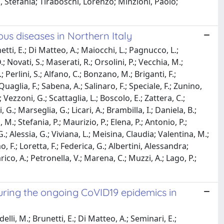
, Stefania; Tiraboschi, Lorenzo; Minzioni, Paolo;
us diseases in Northern Italy
netti, E.; Di Matteo, A.; Maiocchi, L.; Pagnucco, L.;
.; Novati, S.; Maserati, R.; Orsolini, P.; Vecchia, M.;
; Perlini, S.; Alfano, C.; Bonzano, M.; Briganti, F.;
uaglia, F.; Sabena, A.; Salinaro, F.; Speciale, F.; Zunino,
; Vezzoni, G.; Scattaglia, L.; Boscolo, E.; Zattera, C.;
, G.; Marseglia, G.; Licari, A.; Brambilla, I.; Daniela, B.;
 M.; Stefania, P.; Maurizio, P.; Elena, P.; Antonio, P.;
G.; Alessia, G.; Viviana, L.; Meisina, Claudia; Valentina, M.;
o, F.; Loretta, F.; Federica, G.; Albertini, Alessandra;
rico, A.; Petronella, V.; Marena, C.; Muzzi, A.; Lago, P.;
uring the ongoing CoVID19 epidemics in
delli, M.; Brunetti, E.; Di Matteo, A.; Seminari, E.;