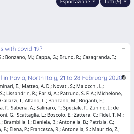
Esportazione
Tutti (9)
s with covid-19?
, G.; Bonzano, M.; Cappa, G.; Bruno, R.; Casagranda, I.;
l in Pavia, North Italy, 21 to 28 February 2020
minari, E.; Matteo, A. D.; Novati, S.; Maiocchi, L.;
 S.; Lissandrin, R.; Parisi, A.; Patruno, S. F. A.; Michelone,
allazzi, I.; Alfano, C.; Bonzano, M.; Briganti, F.;
 F.; Sabena, A.; Salinaro, F.; Speciale, F.; Zunino, I.; de
ni, G.; Scattaglia, L.; Boscolo, E.; Zattera, C.; Fidel, T. M.;
; Brambilla, I.; Daniela, B.; Antonella, B.; Patrizia, C.;
 P.; Elena, P.; Francesca, R.; Antonella, S.; Maurizio, Z.;