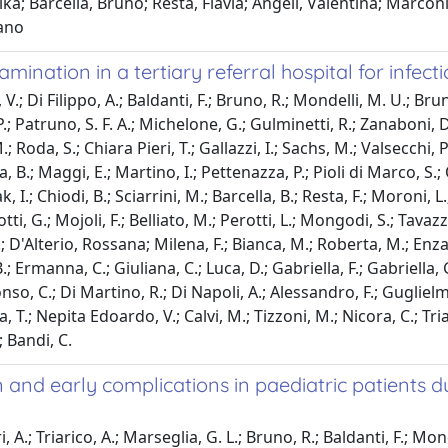
ka; Barcella, Bruno; Resta, Flavia; Angeli, Valentina; Marconi
fano
tion in a tertiary referral hospital for infectio
V.; Di Filippo, A.; Baldanti, F.; Bruno, R.; Mondelli, M. U.; Bru
 P.; Patruno, S. F. A.; Michelone, G.; Gulminetti, R.; Zanaboni, D
 Roda, S.; Chiara Pieri, T.; Gallazzi, I.; Sachs, M.; Valsecchi, P.
B.; Maggi, E.; Martino, I.; Pettenazza, P.; Pioli di Marco, S.; Q
 I.; Chiodi, B.; Sciarrini, M.; Barcella, B.; Resta, F.; Moroni, L.
tti, G.; Mojoli, F.; Belliato, M.; Perotti, L.; Mongodi, S.; Tavazzi
C.; D'Alterio, Rossana; Milena, F.; Bianca, M.; Roberta, M.; Enza,
.; Ermanna, C.; Giuliana, C.; Luca, D.; Gabriella, F.; Gabriella, 
onso, C.; Di Martino, R.; Di Napoli, A.; Alessandro, F.; Guglielm
, T.; Nepita Edoardo, V.; Calvi, M.; Tizzoni, M.; Nicora, C.; Tria
; Bandi, C.
and early complications in paediatric patients d
, A.; Triarico, A.; Marseglia, G. L.; Bruno, R.; Baldanti, F.; Mon