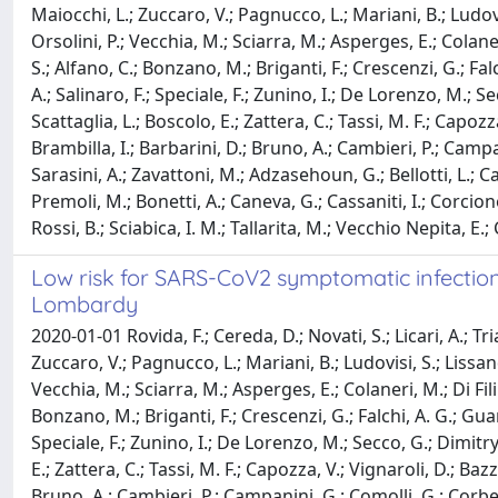
Maiocchi, L.; Zuccaro, V.; Pagnucco, L.; Mariani, B.; Ludovis
Orsolini, P.; Vecchia, M.; Sciarra, M.; Asperges, E.; Colaneri,
S.; Alfano, C.; Bonzano, M.; Briganti, F.; Crescenzi, G.; Fa
A.; Salinaro, F.; Speciale, F.; Zunino, I.; De Lorenzo, M.; Se
Scattaglia, L.; Boscolo, E.; Zattera, C.; Tassi, M. F.; Capozza
Brambilla, I.; Barbarini, D.; Bruno, A.; Cambieri, P.; Campan
Sarasini, A.; Zavattoni, M.; Adzasehoun, G.; Bellotti, L.; Cab
Premoli, M.; Bonetti, A.; Caneva, G.; Cassaniti, I.; Corcione,
Rossi, B.; Sciabica, I. M.; Tallarita, M.; Vecchio Nepita, E.;
Low risk for SARS-CoV2 symptomatic infection 
Lombardy
2020-01-01 Rovida, F.; Cereda, D.; Novati, S.; Licari, A.; Tri
Zuccaro, V.; Pagnucco, L.; Mariani, B.; Ludovisi, S.; Lissand
Vecchia, M.; Sciarra, M.; Asperges, E.; Colaneri, M.; Di Filipp
Bonzano, M.; Briganti, F.; Crescenzi, G.; Falchi, A. G.; Gua
Speciale, F.; Zunino, I.; De Lorenzo, M.; Secco, G.; Dimitry, 
E.; Zattera, C.; Tassi, M. F.; Capozza, V.; Vignaroli, D.; Bazz
Bruno, A.; Cambieri, P.; Campanini, G.; Comolli, G.; Corbella