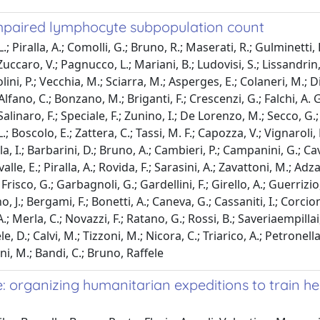
impaired lymphocyte subpopulation count
L.; Piralla, A.; Comolli, G.; Bruno, R.; Maserati, R.; Gulminetti, R
Zuccaro, V.; Pagnucco, L.; Mariani, B.; Ludovisi, S.; Lissandrin, R
ini, P.; Vecchia, M.; Sciarra, M.; Asperges, E.; Colaneri, M.; Di
 S.; Alfano, C.; Bonzano, M.; Briganti, F.; Crescenzi, G.; Falchi, 
alinaro, F.; Speciale, F.; Zunino, I.; De Lorenzo, M.; Secco, G.; 
; Boscolo, E.; Zattera, C.; Tassi, M. F.; Capozza, V.; Vignaroli, D.
la, I.; Barbarini, D.; Bruno, A.; Cambieri, P.; Campanini, G.; Ca
alle, E.; Piralla, A.; Rovida, F.; Sarasini, A.; Zavattoni, M.; Ad
 Frisco, G.; Garbagnoli, G.; Gardellini, F.; Girello, A.; Guerrizio,
 J.; Bergami, F.; Bonetti, A.; Caneva, G.; Cassaniti, I.; Corcione
.; Merla, C.; Novazzi, F.; Ratano, G.; Rossi, B.; Saveriaempillai, 
e, D.; Calvi, M.; Tizzoni, M.; Nicora, C.; Triarico, A.; Petronella,
ni, M.; Bandi, C.; Bruno, Raffele
 organizing humanitarian expeditions to train hea