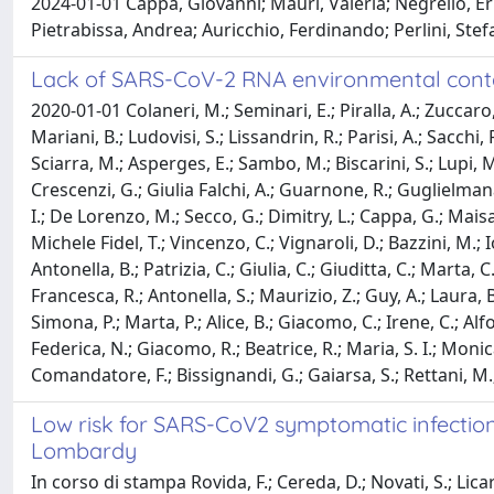
2024-01-01 Cappa, Giovanni; Mauri, Valeria; Negrello, Eri
Pietrabissa, Andrea; Auricchio, Ferdinando; Perlini, Ste
Lack of SARS-CoV-2 RNA environmental contamina
2020-01-01 Colaneri, M.; Seminari, E.; Piralla, A.; Zuccaro, 
Mariani, B.; Ludovisi, S.; Lissandrin, R.; Parisi, A.; Sacchi,
Sciarra, M.; Asperges, E.; Sambo, M.; Biscarini, S.; Lupi, M.;
Crescenzi, G.; Giulia Falchi, A.; Guarnone, R.; Guglielmana, 
I.; De Lorenzo, M.; Secco, G.; Dimitry, L.; Cappa, G.; Maisak,
Michele Fidel, T.; Vincenzo, C.; Vignaroli, D.; Bazzini, M.; Io
Antonella, B.; Patrizia, C.; Giulia, C.; Giuditta, C.; Marta, 
Francesca, R.; Antonella, S.; Maurizio, Z.; Guy, A.; Laura, B
Simona, P.; Marta, P.; Alice, B.; Giacomo, C.; Irene, C.; Alf
Federica, N.; Giacomo, R.; Beatrice, R.; Maria, S. I.; Monica
Comandatore, F.; Bissignandi, G.; Gaiarsa, S.; Rettani, M.
Low risk for SARS-CoV2 symptomatic infection 
Lombardy
In corso di stampa Rovida, F.; Cereda, D.; Novati, S.; Licari