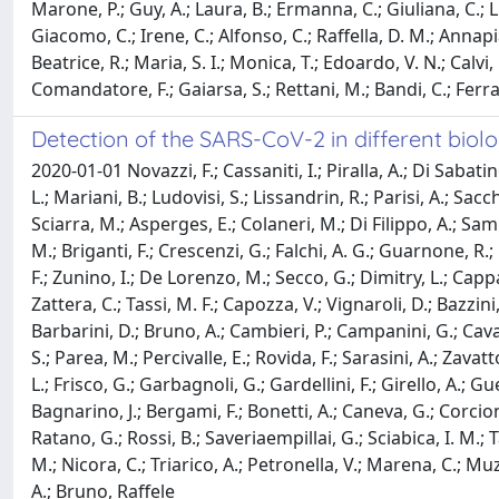
Marone, P.; Guy, A.; Laura, B.; Ermanna, C.; Giuliana, C.; Luc
Giacomo, C.; Irene, C.; Alfonso, C.; Raffella, D. M.; Annapi
Beatrice, R.; Maria, S. I.; Monica, T.; Edoardo, V. N.; Calvi, 
Comandatore, F.; Gaiarsa, S.; Rettani, M.; Bandi, C.; Ferrar
Detection of the SARS-CoV-2 in different biolo
2020-01-01 Novazzi, F.; Cassaniti, I.; Piralla, A.; Di Sabati
L.; Mariani, B.; Ludovisi, S.; Lissandrin, R.; Parisi, A.; Sac
Sciarra, M.; Asperges, E.; Colaneri, M.; Di Filippo, A.; Sambo
M.; Briganti, F.; Crescenzi, G.; Falchi, A. G.; Guarnone, R.;
F.; Zunino, I.; De Lorenzo, M.; Secco, G.; Dimitry, L.; Cappa,
Zattera, C.; Tassi, M. F.; Capozza, V.; Vignaroli, D.; Bazzini, 
Barbarini, D.; Bruno, A.; Cambieri, P.; Campanini, G.; Cavan
S.; Parea, M.; Percivalle, E.; Rovida, F.; Sarasini, A.; Zava
L.; Frisco, G.; Garbagnoli, G.; Gardellini, F.; Girello, A.; Gu
Bagnarino, J.; Bergami, F.; Bonetti, A.; Caneva, G.; Corcione,
Ratano, G.; Rossi, B.; Saveriaempillai, G.; Sciabica, I. M.; Ta
M.; Nicora, C.; Triarico, A.; Petronella, V.; Marena, C.; Muzz
A.; Bruno, Raffele