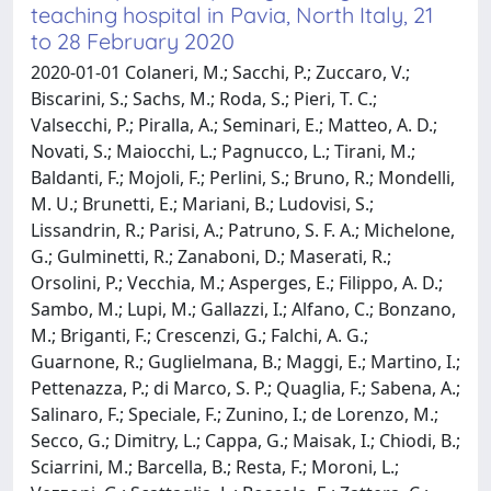
teaching hospital in Pavia, North Italy, 21
to 28 February 2020
2020-01-01 Colaneri, M.; Sacchi, P.; Zuccaro, V.;
Biscarini, S.; Sachs, M.; Roda, S.; Pieri, T. C.;
Valsecchi, P.; Piralla, A.; Seminari, E.; Matteo, A. D.;
Novati, S.; Maiocchi, L.; Pagnucco, L.; Tirani, M.;
Baldanti, F.; Mojoli, F.; Perlini, S.; Bruno, R.; Mondelli,
M. U.; Brunetti, E.; Mariani, B.; Ludovisi, S.;
Lissandrin, R.; Parisi, A.; Patruno, S. F. A.; Michelone,
G.; Gulminetti, R.; Zanaboni, D.; Maserati, R.;
Orsolini, P.; Vecchia, M.; Asperges, E.; Filippo, A. D.;
Sambo, M.; Lupi, M.; Gallazzi, I.; Alfano, C.; Bonzano,
M.; Briganti, F.; Crescenzi, G.; Falchi, A. G.;
Guarnone, R.; Guglielmana, B.; Maggi, E.; Martino, I.;
Pettenazza, P.; di Marco, S. P.; Quaglia, F.; Sabena, A.;
Salinaro, F.; Speciale, F.; Zunino, I.; de Lorenzo, M.;
Secco, G.; Dimitry, L.; Cappa, G.; Maisak, I.; Chiodi, B.;
Sciarrini, M.; Barcella, B.; Resta, F.; Moroni, L.;