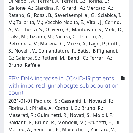
Di Napoli, A.; Ferrari, A.; Ferrari, G.; Fiorina, L.;
Gallone, A.; Giardina, F.; Girardi, A.; Mercato, A.;
Ratano, G.; Rossi, B.; Saveriaempillai, G.; Sciabica, I.
M.; Tallarita, M.; Vecchio Nepita, E.; Vitali, J.; Cerino,
A.; Varchetta, S.; Oliviero, B.; Mantovani, S.; Mele, D.;
Calvi, M.; Tizzoni, M.; Nicora, C.; Triarico, A.;
Petronella, V.; Marena, C.; Muzzi, A.; Lago, P.; Cutti,
S.; Novelli, V.; Comandatore, F.; Batisti Biffignandi,
G.; Gaiarsa, S.; Rettani, M.; Bandi, C.; Ferrari, A.;
Bruno, Raffele
EBV DNA increase in COVID-19 patients
with impaired lymphocyte subpopulation
count
2021-01-01 Paolucci, S.; Cassaniti, I.; Novazzi, F.;
Fiorina, L.; Piralla, A.; Comolli, G.; Bruno, R.;
Maserati, R.; Gulminetti, R.; Novati, S.; Mojoli, F.;
Baldanti, F.; Bruno, R.; Mondelli, M.; Brunetti, E.; Di
Matteo, A.; Seminari, E.; Maiocchi, L.; Zuccaro, V.;