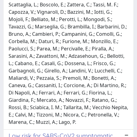
Scattaglia, L.; Boscolo, E.; Zattera, C.; Tassi, M. F.;
Capozza, V.; Vignaroli, D.; Bazzini, M.; Iotti, G.;
Mojoli, F.; Belliato, M.; Perotti, L.; Mongodi, S.;
Tavazzi, G.; Marseglia, G.; Brambilla, I.; Barbarini, D.;
Bruno, A.; Cambieri, P.; Campanini, G.; Comolli, G.;
Corbella, M.; Daturi, R.; Furione, M.; Monzillo, E.;
Paolucci, S.; Parea, M.; Percivalle, E.; Piralla, A.;
Sarasini, A.; Zavattoni, M.; Adzasehoun, G.; Bellotti,
L.; Cabano, E.; Casali, G.; Dossena, L.; Frisco, G.;
Garbagnoli, G.; Girello, A.; Landini, V.; Lucchelli, C.;
Maliardi, V.; Pezzaia, S.; Premoli, M.; Bonetti, A.;
Caneva, G.; Cassaniti, I.; Corcione, A.; Di Martino, R.;
Di Napoli, A.; Ferrari, A.; Ferrari, G.; Fiorina, L.;
Giardina, F.; Mercato, A.; Novazzi, F.; Ratano, G.;
Rossi, B.; Sciabica, I. M.; Tallarita, M.; Vecchio Nepita,
E.; Calvi, M.; Tizzoni, M.; Nicora, C.; Petronella, V.;
Marena, C.; Muzzi, A.; Lago, P.
Low risk for SARS-CoV2 symptomatic