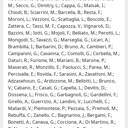
M.; Secco, G.; Dimitry, L.; Cappa, G.; Maisak, I.;
Chiodi, B.; Sciarrini, M.; Barcella, B.; Resta, F.;
Moroni, L.; Vezzoni, G.; Scattaglia, L.; Boscolo, E.;
Zattera, C.; Tassi, M. F.; Capozza, V.; Vignaroli, D.;
Bazzini, M.; Iotti, G.; Mojoli, F.; Belliato, M.; Perotti, L.;
Mongodi, S.; Tavazzi, G.; Marseglia, G.; Licari, A.;
Brambilla, I.; Barbarini, D.; Bruno, A.; Cambieri, P.;
Campanini, G.; Cavanna, C.; Comolli, G.; Corbella, M.;
Daturi, R.; Furione, M.; Mariani, B.; Marone, P.;
Maserati, R.; Monzillo, E.; Paolucci, S.; Parea, M.;
Percivalle, E.; Rovida, F.; Sarasini, A.; Zavattoni, M.;
Adzasehoun, G.; Ardizzone, M.; Bellotti, L.; Brunco,
V.; Cabano, E.; Casali, G.; Capella, L.; Devitis, D.;
Dossena, L.; Frisco, G.; Garbagnoli, G.; Gardellini, F.;
Girello, A.; Guerrizio, A.; Landini, V.; Lucchelli, C.;
Maliardi, V.; Piemontese, P.; Pezzaia, S.; Premoli, M.;
Rebuffa, C.; Zanello, C.; Bagnarino, J.; Bergami, F.;
Bonetti, A.; Caneva, G.; Corcione, A.; Di Martino, R.;