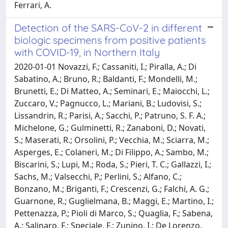
Ferrari, A.
Detection of the SARS-CoV-2 in different
biologic specimens from positive patients
with COVID-19, in Northern Italy
2020-01-01 Novazzi, F.; Cassaniti, I.; Piralla, A.; Di
Sabatino, A.; Bruno, R.; Baldanti, F.; Mondelli, M.;
Brunetti, E.; Di Matteo, A.; Seminari, E.; Maiocchi, L.;
Zuccaro, V.; Pagnucco, L.; Mariani, B.; Ludovisi, S.;
Lissandrin, R.; Parisi, A.; Sacchi, P.; Patruno, S. F. A.;
Michelone, G.; Gulminetti, R.; Zanaboni, D.; Novati,
S.; Maserati, R.; Orsolini, P.; Vecchia, M.; Sciarra, M.;
Asperges, E.; Colaneri, M.; Di Filippo, A.; Sambo, M.;
Biscarini, S.; Lupi, M.; Roda, S.; Pieri, T. C.; Gallazzi, I.;
Sachs, M.; Valsecchi, P.; Perlini, S.; Alfano, C.;
Bonzano, M.; Briganti, F.; Crescenzi, G.; Falchi, A. G.;
Guarnone, R.; Guglielmana, B.; Maggi, E.; Martino, I.;
Pettenazza, P.; Pioli di Marco, S.; Quaglia, F.; Sabena,
A.; Salinaro, F.; Speciale, F.; Zunino, I.; De Lorenzo,