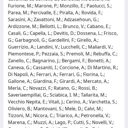
Furione, M.; Marone, P.; Monzillo, E.; Paolucci, S.;
Parea, M.; Percivalle, E.; Piralla, A.; Rovida, F.;
Sarasini, A.; Zavattoni, M.; Adzasehoun, G.;
Ardizzone, M.; Bellotti, L.; Brunco, V.; Cabano, E.;
Casali, G.; Capella, L.; Devitis, D.; Dossena, L.; Frisco,
G.; Garbagnoli, G.; Gardellini, F.; Girello, A.;
Guerrizio, A.; Landini, V.; Lucchelli, C.; Maliardi, V.;
Piemontese, P.; Pezzaia, S.; Premoli, M.; Rebuffa, C.;
Zanello, C.; Bagnarino, J.; Bergami, F.; Bonetti, A.;
Caneva, G.; Cassaniti, I.; Corcione, A.; Di Martino, R.;
Di Napoli, A.; Ferrari, A.; Ferrari, G.; Fiorina, L.;
Gallone, A.; Giardina, F.; Girardi, A.; Mercato, A.;
Merla, C.; Novazzi, F.; Ratano, G.; Rossi, B.;
Saveriaempillai, G.; Sciabica, I. M.; Tallarita, M.;
Vecchio Nepita, E.; Vitali, J.; Cerino, A.; Varchetta, S.;
Oliviero, B.; Mantovani, S.; Mele, D.; Calvi, M.;
Tizzoni, M.; Nicora, C.; Triarico, A.; Petronella, V.;
Marena, C.; Muzzi, A.; Lago, P.; Cutti, S.; Novelli, V.;