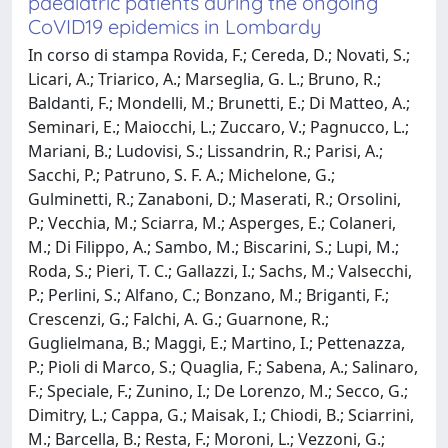
paediatric patients during the ongoing
CoVID19 epidemics in Lombardy
In corso di stampa Rovida, F.; Cereda, D.; Novati, S.;
Licari, A.; Triarico, A.; Marseglia, G. L.; Bruno, R.;
Baldanti, F.; Mondelli, M.; Brunetti, E.; Di Matteo, A.;
Seminari, E.; Maiocchi, L.; Zuccaro, V.; Pagnucco, L.;
Mariani, B.; Ludovisi, S.; Lissandrin, R.; Parisi, A.;
Sacchi, P.; Patruno, S. F. A.; Michelone, G.;
Gulminetti, R.; Zanaboni, D.; Maserati, R.; Orsolini,
P.; Vecchia, M.; Sciarra, M.; Asperges, E.; Colaneri,
M.; Di Filippo, A.; Sambo, M.; Biscarini, S.; Lupi, M.;
Roda, S.; Pieri, T. C.; Gallazzi, I.; Sachs, M.; Valsecchi,
P.; Perlini, S.; Alfano, C.; Bonzano, M.; Briganti, F.;
Crescenzi, G.; Falchi, A. G.; Guarnone, R.;
Guglielmana, B.; Maggi, E.; Martino, I.; Pettenazza,
P.; Pioli di Marco, S.; Quaglia, F.; Sabena, A.; Salinaro,
F.; Speciale, F.; Zunino, I.; De Lorenzo, M.; Secco, G.;
Dimitry, L.; Cappa, G.; Maisak, I.; Chiodi, B.; Sciarrini,
M.; Barcella, B.; Resta, F.; Moroni, L.; Vezzoni, G.;