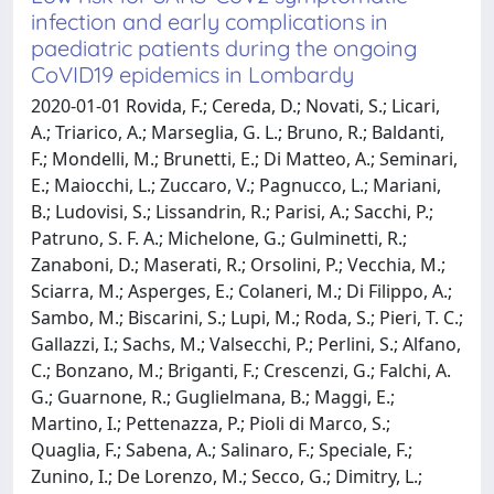
infection and early complications in
paediatric patients during the ongoing
CoVID19 epidemics in Lombardy
2020-01-01 Rovida, F.; Cereda, D.; Novati, S.; Licari,
A.; Triarico, A.; Marseglia, G. L.; Bruno, R.; Baldanti,
F.; Mondelli, M.; Brunetti, E.; Di Matteo, A.; Seminari,
E.; Maiocchi, L.; Zuccaro, V.; Pagnucco, L.; Mariani,
B.; Ludovisi, S.; Lissandrin, R.; Parisi, A.; Sacchi, P.;
Patruno, S. F. A.; Michelone, G.; Gulminetti, R.;
Zanaboni, D.; Maserati, R.; Orsolini, P.; Vecchia, M.;
Sciarra, M.; Asperges, E.; Colaneri, M.; Di Filippo, A.;
Sambo, M.; Biscarini, S.; Lupi, M.; Roda, S.; Pieri, T. C.;
Gallazzi, I.; Sachs, M.; Valsecchi, P.; Perlini, S.; Alfano,
C.; Bonzano, M.; Briganti, F.; Crescenzi, G.; Falchi, A.
G.; Guarnone, R.; Guglielmana, B.; Maggi, E.;
Martino, I.; Pettenazza, P.; Pioli di Marco, S.;
Quaglia, F.; Sabena, A.; Salinaro, F.; Speciale, F.;
Zunino, I.; De Lorenzo, M.; Secco, G.; Dimitry, L.;