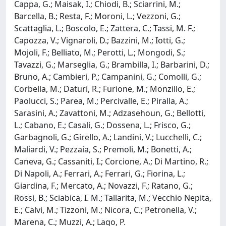
Cappa, G.; Maisak, I.; Chiodi, B.; Sciarrini, M.;
Barcella, B.; Resta, F.; Moroni, L.; Vezzoni, G.;
Scattaglia, L.; Boscolo, E.; Zattera, C.; Tassi, M. F.;
Capozza, V.; Vignaroli, D.; Bazzini, M.; Iotti, G.;
Mojoli, F.; Belliato, M.; Perotti, L.; Mongodi, S.;
Tavazzi, G.; Marseglia, G.; Brambilla, I.; Barbarini, D.;
Bruno, A.; Cambieri, P.; Campanini, G.; Comolli, G.;
Corbella, M.; Daturi, R.; Furione, M.; Monzillo, E.;
Paolucci, S.; Parea, M.; Percivalle, E.; Piralla, A.;
Sarasini, A.; Zavattoni, M.; Adzasehoun, G.; Bellotti,
L.; Cabano, E.; Casali, G.; Dossena, L.; Frisco, G.;
Garbagnoli, G.; Girello, A.; Landini, V.; Lucchelli, C.;
Maliardi, V.; Pezzaia, S.; Premoli, M.; Bonetti, A.;
Caneva, G.; Cassaniti, I.; Corcione, A.; Di Martino, R.;
Di Napoli, A.; Ferrari, A.; Ferrari, G.; Fiorina, L.;
Giardina, F.; Mercato, A.; Novazzi, F.; Ratano, G.;
Rossi, B.; Sciabica, I. M.; Tallarita, M.; Vecchio Nepita,
E.; Calvi, M.; Tizzoni, M.; Nicora, C.; Petronella, V.;
Marena, C.; Muzzi, A.; Lago, P.