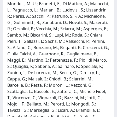
Mondelli, M. U.; Brunetti, E.; Di Matteo, A.; Maiocchi,
L.; Pagnucco, L.; Mariani, B.; Ludovisi, S.; Lissandrin,
R.; Parisi, A.; Sacchi, P.; Patruno, S. F. A.; Michelone,
G.; Gulminetti, R.; Zanaboni, D.; Novati, S.; Maserati,
R.; Orsolini, P.; Vecchia, M.; Sciarra, M.; Asperges, E.;
Sambo, M.; Biscarini, S.; Lupi, M.; Roda, S.; Chiara
Pieri, T.; Gallazzi, I.; Sachs, M.; Valsecchi, P.; Perlini,
S.; Alfano, C.; Bonzano, M.; Briganti, F.; Crescenzi, G.;
Giulia Falchi, A.; Guarnone, R.; Guglielmana, B.;
Maggi, E.; Martino, I.; Pettenazza, P.; Pioli di Marco,
S.; Quaglia, F.; Sabena, A.; Salinaro, F.; Speciale, F.;
Zunino, I.; De Lorenzo, M.; Secco, G.; Dimitry, L.;
Cappa, G.; Maisak, I.; Chiodi, B.; Sciarrini, M.;
Barcella, B.; Resta, F.; Moroni, L.; Vezzoni, G.;
Scattaglia, L.; Boscolo, E.; Zattera, C.; Michele Fidel,
T.; Vincenzo, C.; Vignaroli, D.; Bazzini, M.; Iotti, G.;
Mojoli, F.; Belliato, M.; Perotti, L.; Mongodi, S.;
Tavazzi, G.; Marseglia, G.; Licari, A.; Brambilla, I.;
Daniela, B.; Antonella, B.; Patrizia, C.; Giulia, C.;