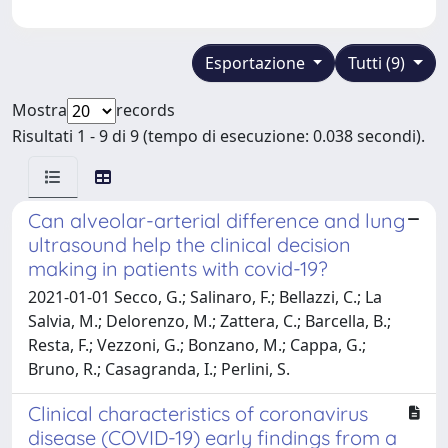
Esportazione
Tutti (9)
Mostra
records
Risultati 1 - 9 di 9 (tempo di esecuzione: 0.038 secondi).
Can alveolar-arterial difference and lung
ultrasound help the clinical decision
making in patients with covid-19?
2021-01-01 Secco, G.; Salinaro, F.; Bellazzi, C.; La
Salvia, M.; Delorenzo, M.; Zattera, C.; Barcella, B.;
Resta, F.; Vezzoni, G.; Bonzano, M.; Cappa, G.;
Bruno, R.; Casagranda, I.; Perlini, S.
Clinical characteristics of coronavirus
disease (COVID-19) early findings from a