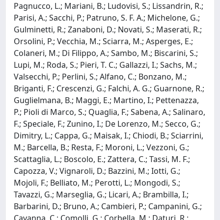
Pagnucco, L.; Mariani, B.; Ludovisi, S.; Lissandrin, R.;
Parisi, A.; Sacchi, P.; Patruno, S. F. A.; Michelone, G.;
Gulminetti, R.; Zanaboni, D.; Novati, S.; Maserati, R.;
Orsolini, P.; Vecchia, M.; Sciarra, M.; Asperges, E.;
Colaneri, M.; Di Filippo, A.; Sambo, M.; Biscarini, S.;
Lupi, M.; Roda, S.; Pieri, T. C.; Gallazzi, I.; Sachs, M.;
Valsecchi, P.; Perlini, S.; Alfano, C.; Bonzano, M.;
Briganti, F.; Crescenzi, G.; Falchi, A. G.; Guarnone, R.;
Guglielmana, B.; Maggi, E.; Martino, I.; Pettenazza,
P.; Pioli di Marco, S.; Quaglia, F.; Sabena, A.; Salinaro,
F.; Speciale, F.; Zunino, I.; De Lorenzo, M.; Secco, G.;
Dimitry, L.; Cappa, G.; Maisak, I.; Chiodi, B.; Sciarrini,
M.; Barcella, B.; Resta, F.; Moroni, L.; Vezzoni, G.;
Scattaglia, L.; Boscolo, E.; Zattera, C.; Tassi, M. F.;
Capozza, V.; Vignaroli, D.; Bazzini, M.; Iotti, G.;
Mojoli, F.; Belliato, M.; Perotti, L.; Mongodi, S.;
Tavazzi, G.; Marseglia, G.; Licari, A.; Brambilla, I.;
Barbarini, D.; Bruno, A.; Cambieri, P.; Campanini, G.;
Cavanna, C.; Comolli, G.; Corbella, M.; Daturi, R.;