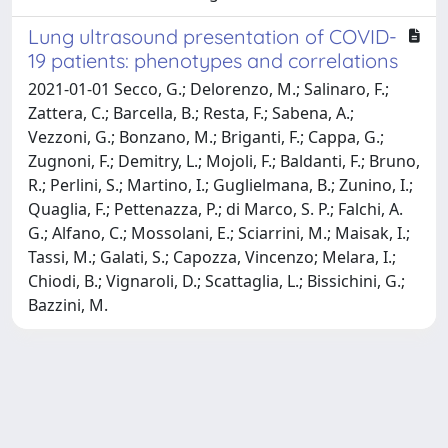
Lung ultrasound presentation of COVID-
19 patients: phenotypes and correlations
2021-01-01 Secco, G.; Delorenzo, M.; Salinaro, F.;
Zattera, C.; Barcella, B.; Resta, F.; Sabena, A.;
Vezzoni, G.; Bonzano, M.; Briganti, F.; Cappa, G.;
Zugnoni, F.; Demitry, L.; Mojoli, F.; Baldanti, F.; Bruno,
R.; Perlini, S.; Martino, I.; Guglielmana, B.; Zunino, I.;
Quaglia, F.; Pettenazza, P.; di Marco, S. P.; Falchi, A.
G.; Alfano, C.; Mossolani, E.; Sciarrini, M.; Maisak, I.;
Tassi, M.; Galati, S.; Capozza, Vincenzo; Melara, I.;
Chiodi, B.; Vignaroli, D.; Scattaglia, L.; Bissichini, G.;
Bazzini, M.
Powered by
IRIS
-
about IRIS
-
Utilizzo dei cookie
Copyright © 2026