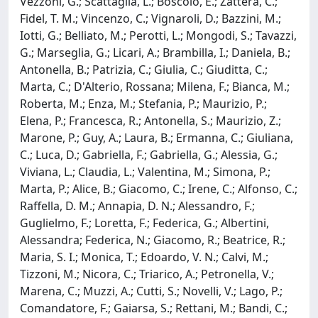
Vezzoni, G.; Scattaglia, L.; Boscolo, E.; Zattera, C.;
Fidel, T. M.; Vincenzo, C.; Vignaroli, D.; Bazzini, M.;
Iotti, G.; Belliato, M.; Perotti, L.; Mongodi, S.; Tavazzi,
G.; Marseglia, G.; Licari, A.; Brambilla, I.; Daniela, B.;
Antonella, B.; Patrizia, C.; Giulia, C.; Giuditta, C.;
Marta, C.; D'Alterio, Rossana; Milena, F.; Bianca, M.;
Roberta, M.; Enza, M.; Stefania, P.; Maurizio, P.;
Elena, P.; Francesca, R.; Antonella, S.; Maurizio, Z.;
Marone, P.; Guy, A.; Laura, B.; Ermanna, C.; Giuliana,
C.; Luca, D.; Gabriella, F.; Gabriella, G.; Alessia, G.;
Viviana, L.; Claudia, L.; Valentina, M.; Simona, P.;
Marta, P.; Alice, B.; Giacomo, C.; Irene, C.; Alfonso, C.;
Raffella, D. M.; Annapia, D. N.; Alessandro, F.;
Guglielmo, F.; Loretta, F.; Federica, G.; Albertini,
Alessandra; Federica, N.; Giacomo, R.; Beatrice, R.;
Maria, S. I.; Monica, T.; Edoardo, V. N.; Calvi, M.;
Tizzoni, M.; Nicora, C.; Triarico, A.; Petronella, V.;
Marena, C.; Muzzi, A.; Cutti, S.; Novelli, V.; Lago, P.;
Comandatore, F.; Gaiarsa, S.; Rettani, M.; Bandi, C.;