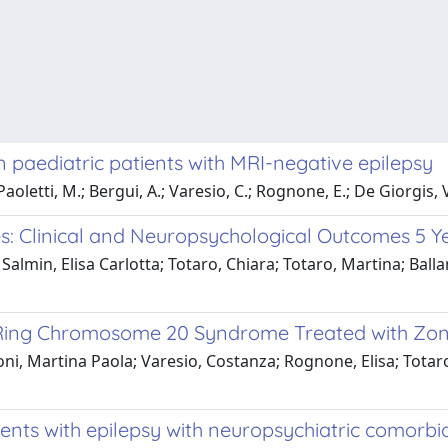
in paediatric patients with MRI-negative epilepsy
Paoletti, M.; Bergui, A.; Varesio, C.; Rognone, E.; De Giorgis, V
s: Clinical and Neuropsychological Outcomes 5 Y
almin, Elisa Carlotta; Totaro, Chiara; Totaro, Martina; Balla
th Ring Chromosome 20 Syndrome Treated with Zon
ni, Martina Paola; Varesio, Costanza; Rognone, Elisa; Totar
ents with epilepsy with neuropsychiatric comorbid