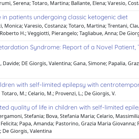
umi, Serena; Totaro, Martina; Ballante, Elena; Varesio, Cost
 in patients undergoing classic ketogenic diet
, Monica; Varesio, Costanza; Totaro, Martina; Trentani, Claud
Roberto H.; Veggiotti, Pierangelo; Tagliabue, Anna; De Giorg
ardation Syndrome: Report of a Novel Patient, 
, Davide; DE Giorgis, Valentina; Gana, Simone; Papalia, Gra
ildren with self-limited epilepsy with centrotempo
; Totaro, M.; Celario, M.; Provenzi, L.; De Giorgis, V.
ed quality of life in children with self-limited ep
gamoni, Stefania; Bova, Stefania Maria; Celario, Massimiliano
 Felicita; Papa, Amanda; Pastorino, Grazia Maria Giovanna; 
; De Giorgis, Valentina