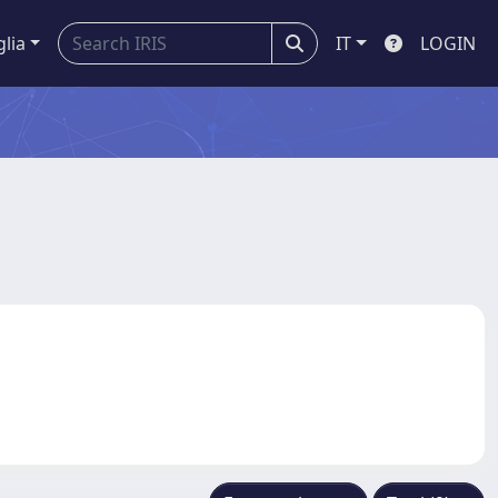
glia
IT
LOGIN