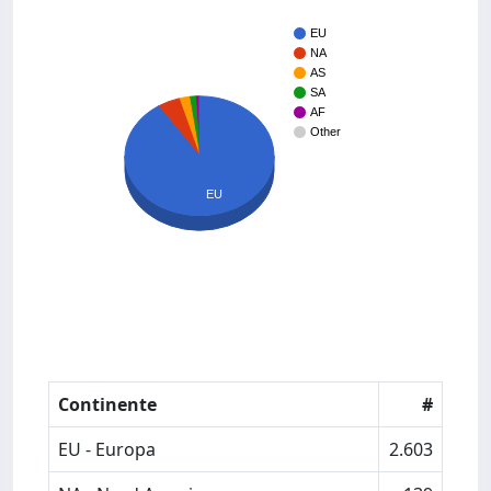
EU
NA
AS
SA
AF
Other
EU
Continente
#
EU - Europa
2.603