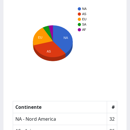
NA
AS
EU
SA
AF
EU
NA
AS
Continente
#
NA - Nord America
32