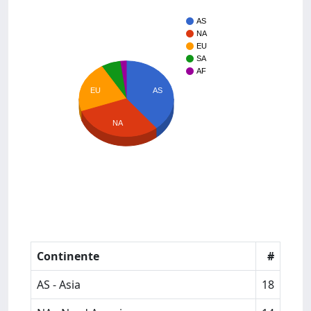
AS
NA
EU
SA
AF
AS
EU
NA
Continente
#
AS - Asia
18