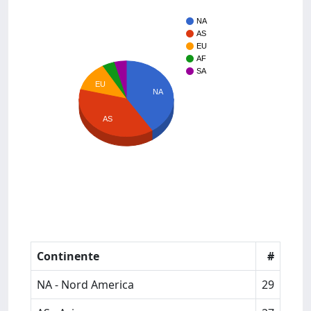
NA
AS
EU
AF
SA
EU
NA
AS
Continente
#
NA - Nord America
29