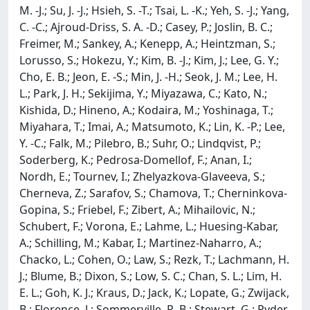
M. -J.; Su, J. -J.; Hsieh, S. -T.; Tsai, L. -K.; Yeh, S. -J.; Yang,
C. -C.; Ajroud-Driss, S. A. -D.; Casey, P.; Joslin, B. C.;
Freimer, M.; Sankey, A.; Kenepp, A.; Heintzman, S.;
Lorusso, S.; Hokezu, Y.; Kim, B. -J.; Kim, J.; Lee, G. Y.;
Cho, E. B.; Jeon, E. -S.; Min, J. -H.; Seok, J. M.; Lee, H.
L.; Park, J. H.; Sekijima, Y.; Miyazawa, C.; Kato, N.;
Kishida, D.; Hineno, A.; Kodaira, M.; Yoshinaga, T.;
Miyahara, T.; Imai, A.; Matsumoto, K.; Lin, K. -P.; Lee,
Y. -C.; Falk, M.; Pilebro, B.; Suhr, O.; Lindqvist, P.;
Soderberg, K.; Pedrosa-Domellof, F.; Anan, I.;
Nordh, E.; Tournev, I.; Zhelyazkova-Glaveeva, S.;
Cherneva, Z.; Sarafov, S.; Chamova, T.; Cherninkova-
Gopina, S.; Friebel, F.; Zibert, A.; Mihailovic, N.;
Schubert, F.; Vorona, E.; Lahme, L.; Huesing-Kabar,
A.; Schilling, M.; Kabar, I.; Martinez-Naharro, A.;
Chacko, L.; Cohen, O.; Law, S.; Rezk, T.; Lachmann, H.
J.; Blume, B.; Dixon, S.; Low, S. C.; Chan, S. L.; Lim, H.
E. L.; Goh, K. J.; Kraus, D.; Jack, K.; Lopate, G.; Zwijack,
B.; Florence, J.; Sommerville, R. B.; Stewart, G.; Ryder,