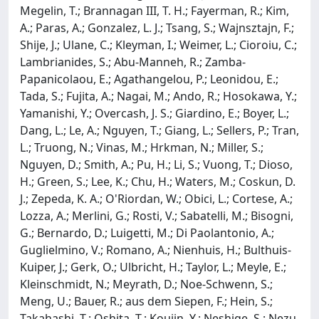
Megelin, T.; Brannagan III, T. H.; Fayerman, R.; Kim,
A.; Paras, A.; Gonzalez, L. J.; Tsang, S.; Wajnsztajn, F.;
Shije, J.; Ulane, C.; Kleyman, I.; Weimer, L.; Cioroiu, C.;
Lambrianides, S.; Abu-Manneh, R.; Zamba-
Papanicolaou, E.; Agathangelou, P.; Leonidou, E.;
Tada, S.; Fujita, A.; Nagai, M.; Ando, R.; Hosokawa, Y.;
Yamanishi, Y.; Overcash, J. S.; Giardino, E.; Boyer, L.;
Dang, L.; Le, A.; Nguyen, T.; Giang, L.; Sellers, P.; Tran,
L.; Truong, N.; Vinas, M.; Hrkman, N.; Miller, S.;
Nguyen, D.; Smith, A.; Pu, H.; Li, S.; Vuong, T.; Dioso,
H.; Green, S.; Lee, K.; Chu, H.; Waters, M.; Coskun, D.
J.; Zepeda, K. A.; O'Riordan, W.; Obici, L.; Cortese, A.;
Lozza, A.; Merlini, G.; Rosti, V.; Sabatelli, M.; Bisogni,
G.; Bernardo, D.; Luigetti, M.; Di Paolantonio, A.;
Guglielmino, V.; Romano, A.; Nienhuis, H.; Bulthuis-
Kuiper, J.; Gerk, O.; Ulbricht, H.; Taylor, L.; Meyle, E.;
Kleinschmidt, N.; Meyrath, D.; Noe-Schwenn, S.;
Meng, U.; Bauer, R.; aus dem Siepen, F.; Hein, S.;
Takahashi, T.; Oshita, T.; Koujin, Y.; Neshige, S.; Nezu,