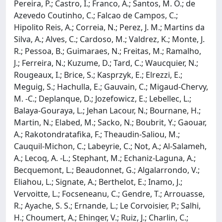
Pereira, P.; Castro, I.; Franco, A.; Santos, M. O.; de
Azevedo Coutinho, C.; Falcao de Campos, C.;
Hipolito Reis, A.; Correia, N.; Perez, J. M.; Martins da
Silva, A.; Alves, C.; Cardoso, M.; Valdrez, K.; Monte, J.
R.; Pessoa, B.; Guimaraes, N.; Freitas, M.; Ramalho,
J.; Ferreira, N.; Kuzume, D.; Tard, C.; Waucquier, N.;
Rougeaux, I.; Brice, S.; Kasprzyk, E.; Elrezzi, E.;
Meguig, S.; Hachulla, E.; Gauvain, C.; Migaud-Chervy,
M. -C.; Deplanque, D.; Jozefowicz, E.; Lebellec, L.;
Balaya-Gouraya, L.; Jehan Lacour, N.; Bournane, H.;
Martin, N.; Elabed, M.; Sacko, N.; Boubrit, Y.; Gaouar,
A.; Rakotondratafika, F.; Theaudin-Saliou, M.;
Cauquil-Michon, C.; Labeyrie, C.; Not, A.; Al-Salameh,
A.; Lecoq, A. -L.; Stephant, M.; Echaniz-Laguna, A.;
Becquemont, L.; Beaudonnet, G.; Algalarrondo, V.;
Eliahou, L.; Signate, A.; Berthelot, E.; Inamo, J.;
Vervoitte, L.; Focseneanu, C.; Gendre, T.; Arrouasse,
R.; Ayache, S. S.; Ernande, L.; Le Corvoisier, P.; Salhi,
H.; Choumert, A.; Ehinger, V.; Ruiz, J.; Charlin, C.;