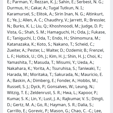
E.; Parman, Y.; Rezzan, K. J.; Sahin, E.; Serbest, N. G.;
Durmus, H.; Cakar, A.; Tugal Tutkun, N. I.;
Karamursel, S.; Elitok, A.; Sirin Inan, N. G.; Altinkurt,
E.; Ye, J.; Allen, A. C.; Chaudhry, V.; Jarrett, R.; Bressler,
N.; Burks, K. L.; Liu, Q.; Khoshnoodi, M.; Judge, D. P.;
Vista, G.; Shah, S. M.; Hamaguchi, H.; Oda, J.; Fukase,
E.; Taniguchi, I.; Oda, T.; Endo, H.; Shimomura, M.;
Katanazaka, K.; Koto, S.; Nakano, T.; Scheid, C.;
Zueiter, A.; Pester, L.; Walter, D.; Ozdemir, B.; Frenzel,
L. F.; Holtick, U.; Oh, J.; Kim, H. J.; Shin, H. J.; Choi, K.;
Yamashita, T.; Masuda, T.; Misumi, Y.; Ueda, A.;
Nakahara, K.; Yorita, A.; Tsuruhisa, S.; Taniwaki, T.;
Harada, M.; Moritaka, T.; Sakurada, N.; Mauricio, E.
A.; Baskin, A.; Dimberg, E.; Fonder, A.; Hobbs, M.;
Russell, S. J.; Dyck, P.; Gonsalves, W.; Leung, N.;
Witzig, T. E.; Zeldenrust, S. R.; Hwa, L.; Kapoor, P.;
Kumar, S. K.; Lin, Y.; Lust, J. A.; Rajkumar, V. S.; Dingli,
D.; Gertz, M. A.; Go, R.; Hayman, S. R.; Dalia, S.;
Carrillo, E.; Gorevic, P.; Mason, G.; Chao, C. -C.; Lee,