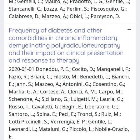
M.; Gemelli, C.; Mauro, A.; Pradotto, L. G.; Gentile, L.;
Stancanelli, C.; Lozza, A.; Perlini, S.; Piscosquito, G.;
Calabrese, D.; Mazzeo, A.; Obici, L.; Pareyson, D.
Frequency of diabetes and other
comorbidities in chronic inflammatory
demyelinating polyradiculoneuropathy
and their impact on clinical presentation
and response to therapy
2020-01-01 Doneddu, P. E.; Cocito, D.; Manganelli, F.;
Fazio, R.; Briani, C.; Filosto, M.; Benedetti, L.; Bianchi,
E.; Jann, S.; Mazzeo, A.; Antonini, G.; Cosentino, G.;
Marfia, G. A.; Cortese, A.; Clerici, A. M.; Carpo, M.;
Schenone, A.; Siciliano, G.; Luigetti, M.; Lauria, G.;
Rosso, T.; Cavaletti, G.; Beghi, E.; Liberatore, G.;
Santoro, L.; Spina, E.; Peci, E.; Tronci, S.; Ruiz, M.;
Cotti Piccinelli, S.; Verrengia, E. P.; Gentile, L.;
Leonardi, L.; Mataluni, G.; Piccolo, L.; Nobile-Orazio,
E.