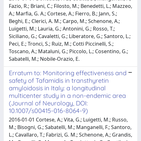
Fazio, R.; Briani, C.; Filosto, M.; Benedetti, L.; Mazzeo,
A.; Marfia, G. A.; Cortese, A.; Fierro, B.; Jann, S.;
Beghi, E.; Clerici, A. M.; Carpo, M.; Schenone, A.;
Luigetti, M.; Lauria, G.; Antonini, G.; Rosso, T.;
Siciliano, G.; Cavaletti, G.; Liberatore, G.; Santoro, L.;
Peci, E.; Tronci, S.; Ruiz, M.; Cotti Piccinelli, S.;
Toscano, A.; Mataluni, G.; Piccolo, L.; Cosentino, G.;
Sabatelli, M.; Nobile-Orazio, E.
Erratum to: Monitoring effectiveness and
safety of Tafamidis in transthyretin
amyloidosis in Italy: a longitudinal
multicenter study in a non-endemic area
(Journal of Neurology, DOI:
10.1007/s00415-016-8064-9)
2016-01-01 Cortese, A.; Vita, G.; Luigetti, M.; Russo,
M.; Bisogni, G.; Sabatelli, M.; Manganelli, F.; Santoro,
L.; Cavallaro, T.; Fabrizi, G. M.; Schenone, A.; Grandis,