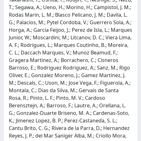
T.; Segawa, A.; Ueno, H.; Morino, H.; Campistol, J. M.;
Rodas Marin, L. M.; Blasco Pelicano, J. M.; Davila, L.
G.; Palacios, M.; Pytel Cordoba, V.; Guerrero Sola, A.;
Horga, A.; Garcia Feijoo, J.; Perez de Isla, L.; Marques
Junior, W.; Moscardini, M.; Litcanov, D. C.; Viera Lima,
A. F.; Rodrigues, L.; Marques Coutinho, B.; Moreira,
C. L.; Daccach Marques, V.; Munoz Beamud, F.;
Gragera Martinez, A.; Borrachero, C.; Cisneros
Barroso, E.; Rodriguez Rodriguez, A.; Sanz, M.; Rigo
Oliver, E.; Gonzalez Moreno, J.; Gamez Martinez, J.
M.; Descals, C.; Uson, M.; Jose Vega, F.; Figuerola, A.;
Montala, C.; Dias da Silva, M.; Gervais de Santa
Rosa, R.; Pinto, L. F.; Pinto, M. V.; Cardoso
Berensztejn, A.; Barroso, F.; Lautre, A.; Orellana, L.
G.; Gonzalez-Duarte Briseno, M. A.; Cardenas-Soto,
K.; Jimenez Lopez, B. P.; Perez-Castaneda, S. L.;
Cantu Brito, C. G.; Rivera de la Parra, D.; Hernandez
Reyes, J. P.; del Mar Saniger Alba, M.; Criollo Mora,