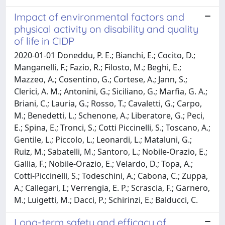
Impact of environmental factors and
physical activity on disability and quality
of life in CIDP
2020-01-01 Doneddu, P. E.; Bianchi, E.; Cocito, D.;
Manganelli, F.; Fazio, R.; Filosto, M.; Beghi, E.;
Mazzeo, A.; Cosentino, G.; Cortese, A.; Jann, S.;
Clerici, A. M.; Antonini, G.; Siciliano, G.; Marfia, G. A.;
Briani, C.; Lauria, G.; Rosso, T.; Cavaletti, G.; Carpo,
M.; Benedetti, L.; Schenone, A.; Liberatore, G.; Peci,
E.; Spina, E.; Tronci, S.; Cotti Piccinelli, S.; Toscano, A.;
Gentile, L.; Piccolo, L.; Leonardi, L.; Mataluni, G.;
Ruiz, M.; Sabatelli, M.; Santoro, L.; Nobile-Orazio, E.;
Gallia, F.; Nobile-Orazio, E.; Velardo, D.; Topa, A.;
Cotti-Piccinelli, S.; Todeschini, A.; Cabona, C.; Zuppa,
A.; Callegari, I.; Verrengia, E. P.; Scrascia, F.; Garnero,
M.; Luigetti, M.; Dacci, P.; Schirinzi, E.; Balducci, C.
Long-term safety and efficacy of