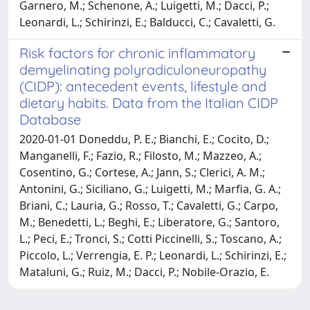
Garnero, M.; Schenone, A.; Luigetti, M.; Dacci, P.;
Leonardi, L.; Schirinzi, E.; Balducci, C.; Cavaletti, G.
Risk factors for chronic inflammatory
demyelinating polyradiculoneuropathy
(CIDP): antecedent events, lifestyle and
dietary habits. Data from the Italian CIDP
Database
2020-01-01 Doneddu, P. E.; Bianchi, E.; Cocito, D.;
Manganelli, F.; Fazio, R.; Filosto, M.; Mazzeo, A.;
Cosentino, G.; Cortese, A.; Jann, S.; Clerici, A. M.;
Antonini, G.; Siciliano, G.; Luigetti, M.; Marfia, G. A.;
Briani, C.; Lauria, G.; Rosso, T.; Cavaletti, G.; Carpo,
M.; Benedetti, L.; Beghi, E.; Liberatore, G.; Santoro,
L.; Peci, E.; Tronci, S.; Cotti Piccinelli, S.; Toscano, A.;
Piccolo, L.; Verrengia, E. P.; Leonardi, L.; Schirinzi, E.;
Mataluni, G.; Ruiz, M.; Dacci, P.; Nobile-Orazio, E.