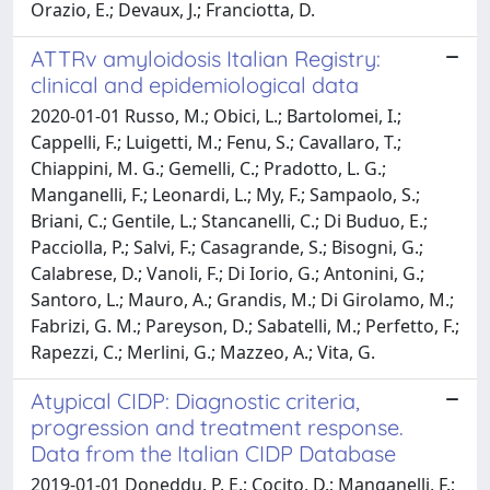
Orazio, E.; Devaux, J.; Franciotta, D.
ATTRv amyloidosis Italian Registry:
clinical and epidemiological data
2020-01-01 Russo, M.; Obici, L.; Bartolomei, I.;
Cappelli, F.; Luigetti, M.; Fenu, S.; Cavallaro, T.;
Chiappini, M. G.; Gemelli, C.; Pradotto, L. G.;
Manganelli, F.; Leonardi, L.; My, F.; Sampaolo, S.;
Briani, C.; Gentile, L.; Stancanelli, C.; Di Buduo, E.;
Pacciolla, P.; Salvi, F.; Casagrande, S.; Bisogni, G.;
Calabrese, D.; Vanoli, F.; Di Iorio, G.; Antonini, G.;
Santoro, L.; Mauro, A.; Grandis, M.; Di Girolamo, M.;
Fabrizi, G. M.; Pareyson, D.; Sabatelli, M.; Perfetto, F.;
Rapezzi, C.; Merlini, G.; Mazzeo, A.; Vita, G.
Atypical CIDP: Diagnostic criteria,
progression and treatment response.
Data from the Italian CIDP Database
2019-01-01 Doneddu, P. E.; Cocito, D.; Manganelli, F.;