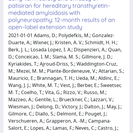
patisiran for hereditary transthyretin-
mediated amyloidosis with
polyneuropathy: 12-month results of an
open-label extension study
2021-01-01 Adams, D.; Polydefkis, M.; Gonzalez-
Duarte, A.; Wixner, J.; Kristen, A. V.; Schmidt, H. H.;
Berk, J. L.; Losada Lopez, I. A.; Dispenzieri, A.; Quan,
D.; Conceicao, I. M.; Slama, M. S.; Gillmore, J. D.;
Kyriakides, T.; Ajroud-Driss, S.; Waddington-Cruz,
M.; Mezei, M. M.; Plante-Bordeneuve, V.; Attarian, S.;
Mauricio, E.; Brannagan, T. H.; Ueda, M.; Aldinc, E.;
Wang, J. J.; White, M. T.; Vest, J.; Berber, E.; Sweetser,
M. T.; Coelho, T.; Vita, G.; Rizzo, V.; Russo, M.;
Mazzeo, A.; Gentile, L.; Brueckner, C.; Lazzari, V.;
Wiesman, J.; Delong, D.; Victory, J.; Dalton, J.; May, J.;
Gilmore, C.; Diallo, S.; Delmont, E.; Pouget, J.;
Verschueren, A.; Grapperon, A. -M.; Campana-
Salort, E.; Lopes, A.; Lamas, F.; Neves, C.; Castro, J.;