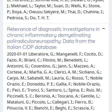
J.; Mekhael, L.; Taylor, M.; Suan, D.; Wells, K.; Stone,
P.; Itoya, A.; Owusu-Sekyere, M.; Thai, D.; Chahine, I.;
Pedrosa, S.; Do, T. H. T.
Relevance of diagnostic investigations in
chronic inflammatory demyelinating
poliradiculoneuropathy: Data from the
Italian CIDP database
2020-01-01 Liberatore, G.; Manganelli, F.; Cocito, D.;
Fazio, R.; Briani, C.; Filosto, M.; Benedetti, L.;
Antonini, G.; Cosentino, G.; Jann, S.; Mazzeo, A.;
Cortese, A.; Marfia, G. A.; Clerici, A. M.; Siciliano, G.;
Carpo, M.; Sabatelli, M.; Lauria, G.; Rosso, T.; Nobile
Orazio, E.; Doneddu, P. E.; Gallia, F.; Nobile-Orazio,
E.; Peci, E.; Tronci, S.; Santoro, L.; Spina, E.; Ruiz, M.;
Piccinelli, S. C.; Beronio, A.; Toscano, A.; Gentile, L.;
Mataluni, G.; Piccolo, L.; Callegari, I.; Fierro, B.;
Pinuccia, V. E.; Bianchi, E.; Beghi, E.; Scrascia, F.;