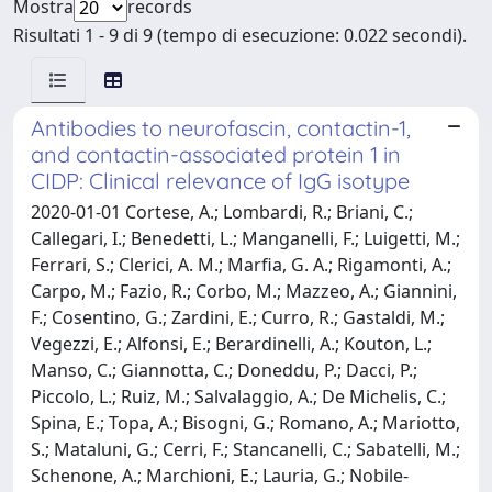
Mostra
records
Risultati 1 - 9 di 9 (tempo di esecuzione: 0.022 secondi).
Antibodies to neurofascin, contactin-1,
and contactin-associated protein 1 in
CIDP: Clinical relevance of IgG isotype
2020-01-01 Cortese, A.; Lombardi, R.; Briani, C.;
Callegari, I.; Benedetti, L.; Manganelli, F.; Luigetti, M.;
Ferrari, S.; Clerici, A. M.; Marfia, G. A.; Rigamonti, A.;
Carpo, M.; Fazio, R.; Corbo, M.; Mazzeo, A.; Giannini,
F.; Cosentino, G.; Zardini, E.; Curro, R.; Gastaldi, M.;
Vegezzi, E.; Alfonsi, E.; Berardinelli, A.; Kouton, L.;
Manso, C.; Giannotta, C.; Doneddu, P.; Dacci, P.;
Piccolo, L.; Ruiz, M.; Salvalaggio, A.; De Michelis, C.;
Spina, E.; Topa, A.; Bisogni, G.; Romano, A.; Mariotto,
S.; Mataluni, G.; Cerri, F.; Stancanelli, C.; Sabatelli, M.;
Schenone, A.; Marchioni, E.; Lauria, G.; Nobile-