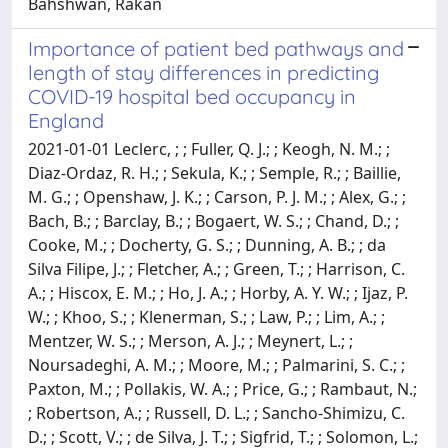
Bahshwan, Rakan
Importance of patient bed pathways and
length of stay differences in predicting
COVID-19 hospital bed occupancy in
England
2021-01-01 Leclerc, ; ; Fuller, Q. J.; ; Keogh, N. M.; ;
Diaz-Ordaz, R. H.; ; Sekula, K.; ; Semple, R.; ; Baillie,
M. G.; ; Openshaw, J. K.; ; Carson, P. J. M.; ; Alex, G.; ;
Bach, B.; ; Barclay, B.; ; Bogaert, W. S.; ; Chand, D.; ;
Cooke, M.; ; Docherty, G. S.; ; Dunning, A. B.; ; da
Silva Filipe, J.; ; Fletcher, A.; ; Green, T.; ; Harrison, C.
A.; ; Hiscox, E. M.; ; Ho, J. A.; ; Horby, A. Y. W.; ; Ijaz, P.
W.; ; Khoo, S.; ; Klenerman, S.; ; Law, P.; ; Lim, A.; ;
Mentzer, W. S.; ; Merson, A. J.; ; Meynert, L.; ;
Noursadeghi, A. M.; ; Moore, M.; ; Palmarini, S. C.; ;
Paxton, M.; ; Pollakis, W. A.; ; Price, G.; ; Rambaut, N.;
; Robertson, A.; ; Russell, D. L.; ; Sancho-Shimizu, C.
D.; ; Scott, V.; ; de Silva, J. T.; ; Sigfrid, T.; ; Solomon, L.;