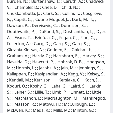
Burden, N.; ; Burtenshaw, T.; ; Caruth, A.; ; Chadwick,
V.; ; Chambler, D.; ; Chee, D.; ; Child, N.; ;
Chukkambotla, J.; ; Clark, S.; ; Collini, T.; ; Cosgrove,
P.; ; Cupitt, C.; ; Cutino-Moguel, J.; ; Dark, M. -T.; ;
Dawson, P.; ; Dervisevic, C.; ; Donnison, S.; ;
Douthwaite, P.; ; DuRand, S.; ; Dushianthan, I.; ; Dyer,
A.; ; Evans, T.; ; Eziefula, C.; ; Fegan, C.; ; Finn, C.; ;
Fullerton, A.; ; Garg, D.; ; Garg, S.; ; Garg, S.; ;
Gkrania-Klotsas, A.; ; Godden, E.; ; Goldsmith, J.; ;
Graham, A.; ; Hardy, C.; ; Hartshorn, E.; ; Harvey, S.; ;
Havalda, D.; ; Hawcutt, P.; ; Hobrok, D. B.; ; Hodgson,
M.; ; Hormis, L.; ; Jacobs, A.; ; Jain, M.; ; Jennings, S.; ;
Kaliappan, P.; ; Kasipandian, A.; ; Kegg, V.; ; Kelsey, S.;
; Kendall, M.; ; Kerrison, J.; ; Kerslake, C.; ; Koch, I.; ;
Koduri, O.; ; Koshy, G.; ; Laha, G.; ; Laird, S.; ; Larkin,
S.; ; Leiner, S.; ; Lillie, T.; ; Limb, P.; ; Linnett, J.; ; Little,
V.; ; MacMahon, J.; ; MacNaughton, M.; ; Mankregod,
E.; ; Masson, R.; ; Matovu, H.; ; McCullough, E.; ;
McEwen, K.; ; Meda, R.; ; Mills, M.; ; Minton, G.; ;