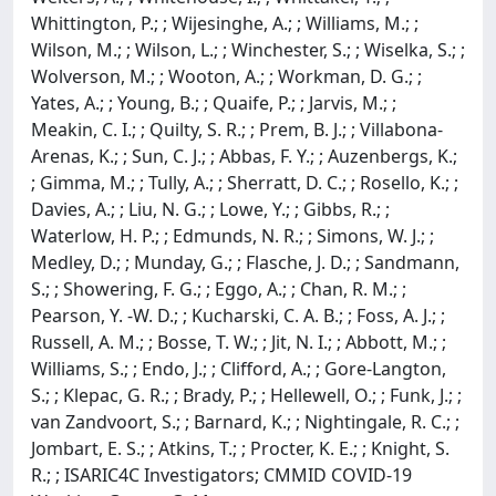
Whittington, P.; ; Wijesinghe, A.; ; Williams, M.; ;
Wilson, M.; ; Wilson, L.; ; Winchester, S.; ; Wiselka, S.; ;
Wolverson, M.; ; Wooton, A.; ; Workman, D. G.; ;
Yates, A.; ; Young, B.; ; Quaife, P.; ; Jarvis, M.; ;
Meakin, C. I.; ; Quilty, S. R.; ; Prem, B. J.; ; Villabona-
Arenas, K.; ; Sun, C. J.; ; Abbas, F. Y.; ; Auzenbergs, K.;
; Gimma, M.; ; Tully, A.; ; Sherratt, D. C.; ; Rosello, K.; ;
Davies, A.; ; Liu, N. G.; ; Lowe, Y.; ; Gibbs, R.; ;
Waterlow, H. P.; ; Edmunds, N. R.; ; Simons, W. J.; ;
Medley, D.; ; Munday, G.; ; Flasche, J. D.; ; Sandmann,
S.; ; Showering, F. G.; ; Eggo, A.; ; Chan, R. M.; ;
Pearson, Y. -W. D.; ; Kucharski, C. A. B.; ; Foss, A. J.; ;
Russell, A. M.; ; Bosse, T. W.; ; Jit, N. I.; ; Abbott, M.; ;
Williams, S.; ; Endo, J.; ; Clifford, A.; ; Gore-Langton,
S.; ; Klepac, G. R.; ; Brady, P.; ; Hellewell, O.; ; Funk, J.; ;
van Zandvoort, S.; ; Barnard, K.; ; Nightingale, R. C.; ;
Jombart, E. S.; ; Atkins, T.; ; Procter, K. E.; ; Knight, S.
R.; ; ISARIC4C Investigators; CMMID COVID-19