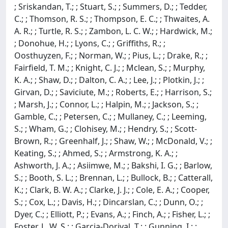
; Sriskandan, T.; ; Stuart, S.; ; Summers, D.; ; Tedder,
C.; ; Thomson, R. S.; ; Thompson, E. C.; ; Thwaites, A.
A. R.; ; Turtle, R. S.; ; Zambon, L. C. W.; ; Hardwick, M.;
; Donohue, H.; ; Lyons, C.; ; Griffiths, R.; ;
Oosthuyzen, F.; ; Norman, W.; ; Pius, L.; ; Drake, R.; ;
Fairfield, T. M.; ; Knight, C. J.; ; Mclean, S.; ; Murphy,
K. A.; ; Shaw, D.; ; Dalton, C. A.; ; Lee, J.; ; Plotkin, J.; ;
Girvan, D.; ; Saviciute, M.; ; Roberts, E.; ; Harrison, S.;
; Marsh, J.; ; Connor, L.; ; Halpin, M.; ; Jackson, S.; ;
Gamble, C.; ; Petersen, C.; ; Mullaney, C.; ; Leeming,
S.; ; Wham, G.; ; Clohisey, M.; ; Hendry, S.; ; Scott-
Brown, R.; ; Greenhalf, J.; ; Shaw, W.; ; McDonald, V.; ;
Keating, S.; ; Ahmed, S.; ; Armstrong, K. A.; ;
Ashworth, J. A.; ; Asiimwe, M.; ; Bakshi, I. G.; ; Barlow,
S.; ; Booth, S. L.; ; Brennan, L.; ; Bullock, B.; ; Catterall,
K.; ; Clark, B. W. A.; ; Clarke, J. J.; ; Cole, E. A.; ; Cooper,
S.; ; Cox, L.; ; Davis, H.; ; Dincarslan, C.; ; Dunn, O.; ;
Dyer, C.; ; Elliott, P.; ; Evans, A.; ; Finch, A.; ; Fisher, L.; ;
Foster, L. W. S.; ; Garcia-Dorival, T.; ; Gunning, I.; ;