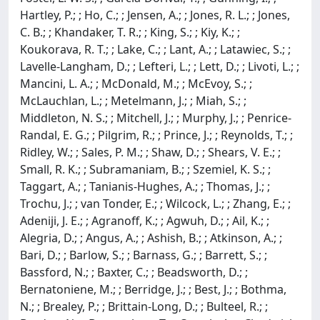
Hartley, P.; ; Ho, C.; ; Jensen, A.; ; Jones, R. L.; ; Jones,
C. B.; ; Khandaker, T. R.; ; King, S.; ; Kiy, K.; ;
Koukorava, R. T.; ; Lake, C.; ; Lant, A.; ; Latawiec, S.; ;
Lavelle-Langham, D.; ; Lefteri, L.; ; Lett, D.; ; Livoti, L.; ;
Mancini, L. A.; ; McDonald, M.; ; McEvoy, S.; ;
McLauchlan, L.; ; Metelmann, J.; ; Miah, S.; ;
Middleton, N. S.; ; Mitchell, J.; ; Murphy, J.; ; Penrice-
Randal, E. G.; ; Pilgrim, R.; ; Prince, J.; ; Reynolds, T.; ;
Ridley, W.; ; Sales, P. M.; ; Shaw, D.; ; Shears, V. E.; ;
Small, R. K.; ; Subramaniam, B.; ; Szemiel, K. S.; ;
Taggart, A.; ; Tanianis-Hughes, A.; ; Thomas, J.; ;
Trochu, J.; ; van Tonder, E.; ; Wilcock, L.; ; Zhang, E.; ;
Adeniji, J. E.; ; Agranoff, K.; ; Agwuh, D.; ; Ail, K.; ;
Alegria, D.; ; Angus, A.; ; Ashish, B.; ; Atkinson, A.; ;
Bari, D.; ; Barlow, S.; ; Barnass, G.; ; Barrett, S.; ;
Bassford, N.; ; Baxter, C.; ; Beadsworth, D.; ;
Bernatoniene, M.; ; Berridge, J.; ; Best, J.; ; Bothma,
N.; ; Brealey, P.; ; Brittain-Long, D.; ; Bulteel, R.; ;