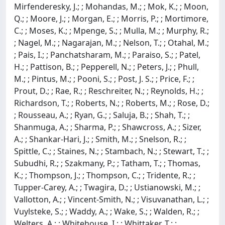
Mirfenderesky, J.; ; Mohandas, M.; ; Mok, K.; ; Moon,
Q.; ; Moore, J.; ; Morgan, E.; ; Morris, P.; ; Mortimore,
C.; ; Moses, K.; ; Mpenge, S.; ; Mulla, M.; ; Murphy, R.;
; Nagel, M.; ; Nagarajan, M.; ; Nelson, T.; ; Otahal, M.;
; Pais, I.; ; Panchatsharam, M.; ; Paraiso, S.; ; Patel,
H.; ; Pattison, B.; ; Pepperell, N.; ; Peters, J.; ; Phull,
M.; ; Pintus, M.; ; Pooni, S.; ; Post, J. S.; ; Price, F.; ;
Prout, D.; ; Rae, R.; ; Reschreiter, N.; ; Reynolds, H.; ;
Richardson, T.; ; Roberts, N.; ; Roberts, M.; ; Rose, D.;
; Rousseau, A.; ; Ryan, G.; ; Saluja, B.; ; Shah, T.; ;
Shanmuga, A.; ; Sharma, P.; ; Shawcross, A.; ; Sizer,
A.; ; Shankar-Hari, J.; ; Smith, M.; ; Snelson, R.; ;
Spittle, C.; ; Staines, N.; ; Stambach, N.; ; Stewart, T.; ;
Subudhi, R.; ; Szakmany, P.; ; Tatham, T.; ; Thomas,
K.; ; Thompson, J.; ; Thompson, C.; ; Tridente, R.; ;
Tupper-Carey, A.; ; Twagira, D.; ; Ustianowski, M.; ;
Vallotton, A.; ; Vincent-Smith, N.; ; Visuvanathan, L.; ;
Vuylsteke, S.; ; Waddy, A.; ; Wake, S.; ; Walden, R.; ;
Welters, A.; ; Whitehouse, I.; ; Whittaker, T.; ;