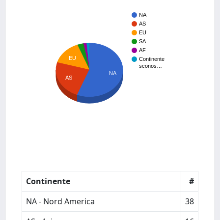
NA
AS
EU
SA
AF
EU
Continente
sconos…
NA
AS
Continente
#
NA - Nord America
38